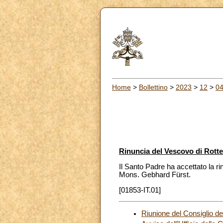
Home
>
Bollettino
>
2023
>
12
>
0
Rinuncia del Vescovo di Rott
Il Santo Padre ha accettato la r
Mons. Gebhard Fürst.
[01853-IT.01]
Riunione del Consiglio de