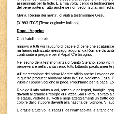
assassinati per la fede. E a mia volta, cerco di testimonia
del bene porterà frutto anche se non vedo risultati immedia
Maria, Regina dei martiri, ci aiuti a testimoniare Gesù.
[01993-IT.02] [Testo originale: Italiano]
Dopo l’Angelus
Cari fratelli e sorelle,
rinnovo a tutti voi l’augurio di pace e di bene che scaturis
mi hanno indirizzato messaggi augurali da Roma e da tante 
continuate a pregare per il Papa! C’è bisogno.
Nel segno della testimonianza di Santo Stefano, sono vicino
perseverare nella carità verso tutti, lottando pacificamente pe
All’intercessione del primo Martire affido anche l’invocazione
la guerra produce: abbiamo visto la Siria, vediamo Gaza. 
vuole? I popoli vogliono la pace. Preghiamo per la pace. Lo
Rivolgo il mio saluto a voi, romani e pellegrini, famiglie, gr
davanti al grande Presepe di Piazza San Pietro, ispirato 
le statue, vedrete sui volti e negli atteggiamenti un tratto
colpire dallo stupore davanti alla nascita del Signore. Vi au
E grazie a tutti voi, ai ragazzi dell’Immacolata, e a tanti ch