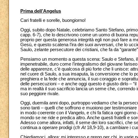
Prima dell’Angelus
Cari fratelli e sorelle, buongiorno!
Oggi, subito dopo Natale, celebriamo Santo Stefano, primo ma
capp. 6-7), che lo descrivono come un uomo di buona reputa
proprio per questa generosa integrità egli non può fare a me
Gesù, e questo scatena l’ira dei suoi avversari, che lo ucc
Saulo, zelante persecutore dei cristiani, che fa da “garante”
Pensiamo un momento a questa scena: Saulo e Stefano, il p
impenetrabile, duro come l’integralismo del giovane fariseo 
delle apparenze, c’è qualcosa di più forte che li unisce: attr
nel cuore di Saulo, a sua insaputa, la conversione che lo p
preghiera e la fede che annuncia, il suo coraggio e soprattu
delle persecuzioni – e anche oggi questo è giusto dirlo – “i
ma in realtà il suo sacrificio lancia un seme che, correndo 
suo peggiore rivale.
Oggi, duemila anni dopo, purtroppo vediamo che la persecu
sono tanti – quelli che soffrono e muoiono per testimoniare G
in modo coerente con il Vangelo, e chi fa fatica ogni giorno
mondo se ne ride e predica altro. Anche questi fratelli e so
Adesso come allora, infatti, il seme dei loro sacrifici, che 
continua a operare prodigi (cfr
At
18,9-10), a cambiare i cuo
Chiediamoci, allora: mi interesso e prego per chi, in varie 