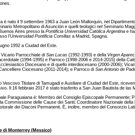
iones.
 è nato il 9 settembre 1963 a Juan León Mallorquín, nel Dipartimento
Seminario Metropolitano di Asunción e quelli teologici nel Seminario Ma
a Buenos Aires presso la
Pontificia Universidad Católica
Argentina
e ha
sso l’
Universidad
Pontificia
Comillas
a Madrid, Spagna.
giugno 1992 a Ciudad del Este.
: Vicario Parrocchiale di
San Lucas
(1992-1993) e della
Virgen Aparec
acerdotale (1994-1995) e Parroco (1998-2006 e 2014-2015) della Cat
Ecclesiastico Diocesano e di quello interdiocesano (2000-2006); Vicar
Cancelliere Ciocesano (2011-2014); e Parroco di
San Antonio de Pad
to Vescovo Titolare di Tamugadi e Ausiliare di Ciudad del Este, ricev
vo. Il 16 febbraio 2017 è stato trasferito a San Juan Bautista de las 
pale Paraguaiana è: Membro del Consiglio Episcopale Permanente; Pr
 della Commissione delle Cause dei Santi; Coordinatore Nazionale della 
storale dei Diaconi Permanenti. È, inoltre, membro del Consorzio Lat
e di Monterrey (Messico)