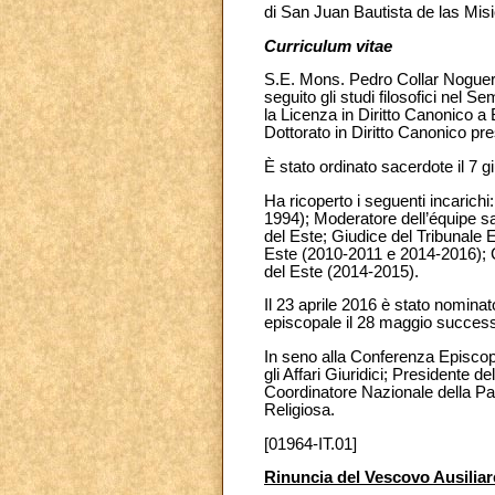
di San Juan Bautista de las Mis
Curriculum vitae
S.E. Mons. Pedro Collar Noguera
seguito gli studi filosofici nel 
la Licenza in Diritto Canonico 
Dottorato in Diritto Canonico pre
È stato ordinato sacerdote il 7 
Ha ricoperto i seguenti incarichi
1994); Moderatore dell’équipe s
del Este; Giudice del Tribunale 
Este (2010-2011 e 2014-2016); 
del Este (2014-2015).
Il 23 aprile 2016 è stato nomina
episcopale il 28 maggio successi
In seno alla Conferenza Episco
gli Affari Giuridici; Presidente
Coordinatore Nazionale della Pa
Religiosa.
[01964-IT.01]
Rinuncia del Vescovo Ausiliar