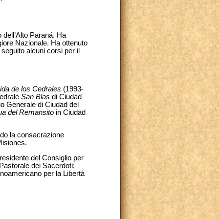
 dell’Alto Paraná. Ha
ggiore Nazionale. Ha ottenuto
 seguito alcuni corsi per il
ida de los Cedrales
(1993-
tedrale
San Blas
di Ciudad
io Generale di Ciudad del
ua del Remansito
in Ciudad
endo la consacrazione
Misiones.
esidente del Consiglio per
Pastorale dei Sacerdoti;
inoamericano per la Libertà