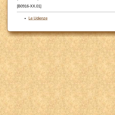
[B0916-XX.01]
Le Udienze