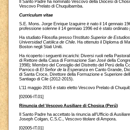
Il Santo Padre ha nominato Vescovo della Diocesi di Chosi
Vescovo Prelato di Chuquibamba.
Curriculum vitae
S.E. Mons. Jorge Enrique Izaguirre è nato il 14 gennaio 
professione solenne il 14 gennaio 1996 ed è stato ordinato p
Ha studiato Filosofia presso l’
Instituto Superior de Estudio
Universidad Católica de Chile
. Ha ottenuto il Diploma di Ma
Boston negli Stati Uniti.
Ha ricoperto i seguenti incarichi: Diversi ruoli nella Pastorale
di Rettore della Casa di Formazione
San José
della Congre
1998); Membro del Consiglio del Distretto del Perú della 
Parroco di
El Señor de la Esperanza
en Canto Grande, Dioc
di Santa Croce, Direttore della Formazione e Superiore de
Santiago di Cile (2012-2015).
L’11 maggio 2015 è stato eletto Vescovo Prelato di Chuquib
[02006-IT.01]
Rinuncia del Vescovo Ausiliare di Chosica (Perú)
Il Santo Padre ha accettato la rinuncia all’Ufficio di Ausili
Joseph Colgan, C.S.C., Vescovo titolare di Ampora.
[02005-IT.01]