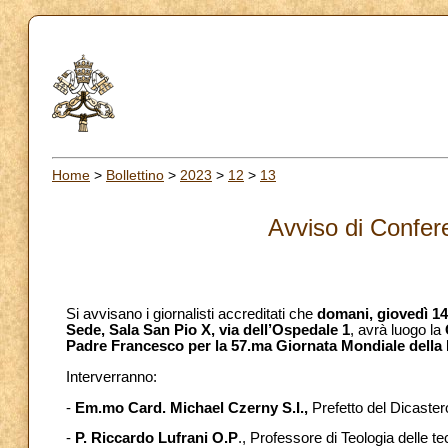
Home
>
Bollettino
>
2023
>
12
>
13
Avviso di Confe
Si avvisano i giornalisti accreditati che
domani, giovedì 1
Sede,
Sala San Pio X, via dell’Ospedale 1
, avrà luogo la
Padre Francesco per la 57.ma Giornata Mondiale della
Interverranno:
-
Em.mo Card. Michael Czerny S.I.,
Prefetto del Dicaster
-
P. Riccardo Lufrani O.P
., Professore di Teologia delle 