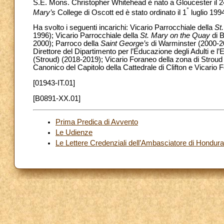
S.E. Mons. Christopher Whitehead è nato a Gloucester il 24
°
Mary’s
College di Oscott ed è stato ordinato il 1
luglio 1994
Ha svolto i seguenti incarichi: Vicario Parrocchiale della
St
1996); Vicario Parrocchiale della
St. Mary on the Quay
di 
2000); Parroco della
Saint George’s
di Warminster (2000-2
Direttore del Dipartimento per l’Educazione degli Adulti e 
(Stroud) (2018-2019); Vicario Foraneo della zona di Stroud
Canonico del Capitolo della Cattedrale di Clifton e Vicario 
[01943-IT.01]
[B0891-XX.01]
Prima Predica di Avvento
Le Udienze
Le Lettere Credenziali dell’Ambasciatore di Hondur