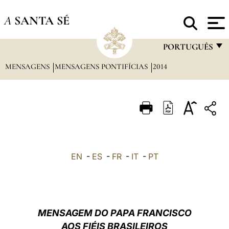
A
SANTA SÉ
PORTUGUÊS
MENSAGENS
MENSAGENS PONTIFÍCIAS
2014
FRANÇAIS
ENGLISH
ITALIANO
PORTUGUÊS
ESPAÑOL
EN
-
ES
-
FR
-
IT
-
PT
DEUTSCH
POLSKI
العربيّة
MENSAGEM DO PAPA FRANCISCO
AOS FIÉIS BRASILEIROS
中文