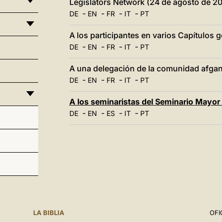
Legislators Network (24 de agosto de 2
-
-
-
-
DE
EN
FR
IT
PT
A los participantes en varios Capítulos 
-
-
-
-
DE
EN
FR
IT
PT
A una delegación de la comunidad afgana
-
-
-
-
DE
EN
FR
IT
PT
A los seminaristas del Seminario Mayor
-
-
-
-
DE
EN
ES
IT
PT
LA BIBLIA
OFI