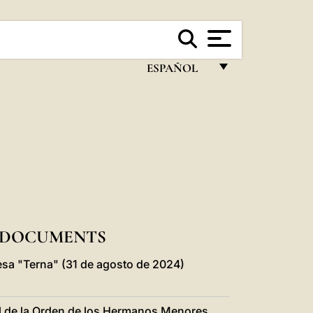
ESPAÑOL
FRANÇAIS
ENGLISH
ITALIANO
PORTUGUÊS
ESPAÑOL
DEUTSCH
O DOCUMENTS
POLSKI
esa "Terna" (31 de agosto de 2024)
العربيّة
ral de la Orden de los Hermanos Menores