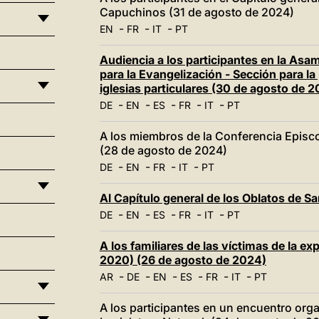
Capuchinos (31 de agosto de 2024)
-
-
-
EN
FR
IT
PT
Audiencia a los participantes en la Asam
para la Evangelización - Sección para l
iglesias particulares (30 de agosto de 
-
-
-
-
-
DE
EN
ES
FR
IT
PT
A los miembros de la Conferencia Episc
(28 de agosto de 2024)
-
-
-
-
DE
EN
FR
IT
PT
Al Capítulo general de los Oblatos de S
-
-
-
-
-
DE
EN
ES
FR
IT
PT
A los familiares de las víctimas de la ex
2020) (26 de agosto de 2024)
-
-
-
-
-
-
AR
DE
EN
ES
FR
IT
PT
A los participantes en un encuentro orga