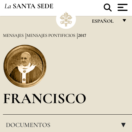
La
SANTA SEDE
ESPAÑOL
FRANÇAIS
MENSAJES
MENSAJES PONTIFICIOS
2017
ENGLISH
ITALIANO
PORTUGUÊS
ESPAÑOL
DEUTSCH
FRANCISCO
POLSKI
العربيّة
DOCUMENTOS
中文
▸