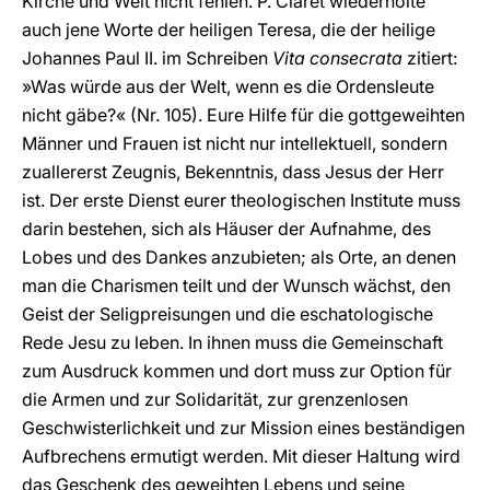
Kirche und Welt nicht fehlen. P. Claret wiederholte
auch jene Worte der heiligen Teresa, die der heilige
Johannes Paul II. im Schreiben
Vita consecrata
zitiert:
»Was würde aus der Welt, wenn es die Ordensleute
nicht gäbe?« (Nr. 105). Eure Hilfe für die gottgeweihten
Männer und Frauen ist nicht nur intellektuell, sondern
zuallererst Zeugnis, Bekenntnis, dass Jesus der Herr
ist. Der erste Dienst eurer theologischen Institute muss
darin bestehen, sich als Häuser der Aufnahme, des
Lobes und des Dankes anzubieten; als Orte, an denen
man die Charismen teilt und der Wunsch wächst, den
Geist der Seligpreisungen und die eschatologische
Rede Jesu zu leben. In ihnen muss die Gemeinschaft
zum Ausdruck kommen und dort muss zur Option für
die Armen und zur Solidarität, zur grenzenlosen
Geschwisterlichkeit und zur Mission eines beständigen
Aufbrechens ermutigt werden. Mit dieser Haltung wird
das Geschenk des geweihten Lebens und seine