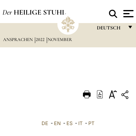
Der
HEILIGE STUHL
DEUTSCH
ANSPRACHEN
2022
NOVEMBER
FRANÇAIS
ENGLISH
ITALIANO
PORTUGUÊS
ESPAÑOL
DEUTSCH
POLSKI
العربيّة
DE
-
EN
-
ES
-
IT
-
PT
中文