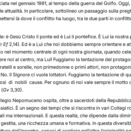
iata nel gennaio 1991, al tempo della guerra del Golfo. Oggi, 
e attualità. In particolare, sottolineo un passaggio sulla preg
ttersi là dove il conflitto ha luogo, tra le due parti in conflit
e: è Gesù Cristo il ponte ed è Lui il pontefice. È Lui la nostra
fr
Ef
2,14). Ed è a Lui che noi dobbiamo sempre orientare e atti
mo nel momento centrale di ogni nostra giornata, quando cel
 noi al centro, ma Lui! Fuggiamo la tentazione del protago
 fratelli e sorelle, non primedonne o primi attori, non protagoni
ri. No. Il Signore ci vuole lottatori. Fuggiamo la tentazione 
si di nobili cause. Per ognuno di noi vale sempre il motto di
 (
Gv
3,30).
 Collegio Nepomuceno ospita, oltre a sacerdoti della Repubblic
asiatici. È un segno dei tempi che si riscontra in vari Collegi
li ma internazionali. E questa realtà, che dipende dalla dim
gestita, una ricchezza umana e formativa. In questa diversit
ultura dell’incontro, capaci di cogliere nell’altro l’originalità 