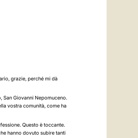
العربيّة
中文
LATINE
ario, grazie, perché mi dà
rono, San Giovanni Nepomuceno.
della vostra comunità, come ha
nfessione. Questo è toccante.
che hanno dovuto subire tanti