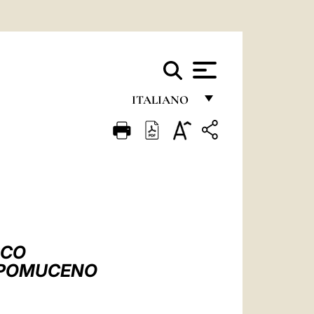
ITALIANO
FRANÇAIS
ENGLISH
ITALIANO
PORTUGUÊS
ESPAÑOL
SCO
DEUTSCH
NEPOMUCENO
POLSKI