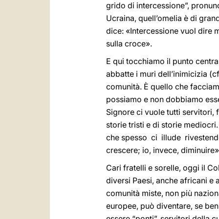
grido di intercessione”, pronunc
Ucraina, quell’omelia è di grand
dice: «Intercessione vuol dire me
sulla croce».
E qui tocchiamo il punto central
abbatte i muri dell’inimicizia (c
comunità. È quello che faccia
possiamo e non dobbiamo essere
Signore ci vuole tutti servitori,
storie tristi e di storie medioc
che spesso ci illude rivestendo
crescere; io, invece, diminuire»
Cari fratelli e sorelle, oggi il
diversi Paesi, anche africani e 
comunità miste, non più naziona
europee, può diventare, se ben 
essere “ponti”, servitori della c