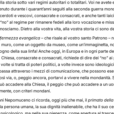
lla storia sotto vari regimi autoritari o totalitari. Voi ne avete
venuto durante i quarant’anni seguiti alla seconda guerra mo
cerdoti e vescovi, consacrate e consacrati, e anche tanti laici
 “no” al regime per rimanere fedeli alla loro vocazione e miss
osciamo. Dietro alla vostra vita, alla vostra storia ci sono dei
i fermezza evangelica
– che risale al vostro santo Patrono – 
l muro, come un oggetto da museo, come un’immaginetta, no
gno della sua linfa! Anche oggi, in Europa e in ogni parte del
a Chiesa, consacrate e consacrati, richiede di dire dei “no” a
olte si tratta di poteri politici, a volte invece sono ideologici 
 passa attraverso i mezzi di comunicazione, che possono eser
 così via, o, peggio ancora, portarvi a vivere nella mondanità. 
 può accadere alla Chiesa, il peggio che può accadere a un u
mente, con criteri mondani.
ni Nepomuceno ci ricorda, oggi più che mai, il
primato dell
a persona umana, la sua dignità inalienabile, che ha il suo c
psicologico, ma nella sua pienezza, come apertura al trasce