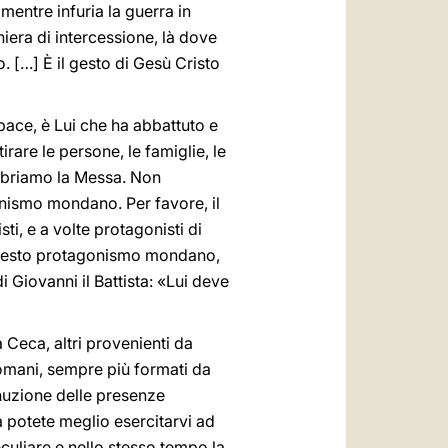
mentre infuria la guerra in
hiera di intercessione, là dove
to. […] È il gesto di Gesù Cristo
 pace, è Lui che ha abbattuto e
rare le persone, le famiglie, le
ebriamo la Messa. Non
nismo mondano. Per favore, il
sti, e a volte protagonisti di
di questo protagonismo mondano,
 Giovanni il Battista: «Lui deve
a Ceca, altri provenienti da
 romani, sempre più formati da
inuzione delle presenze
à potete meglio esercitarvi ad
peculiare e nello stesso tempo la