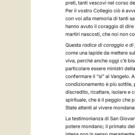
preti, tanti vescovi nel corso de
Per il vostro Collegio ciò è av
con voi alla memoria di tanti sa
hanno avuto il coraggio di dire
martiri nascosti, che noi non con
Questa
radice di coraggio e d
come una lapide da mettere su
viva, perché anche oggi c’è biso
particolare essere ministri dell
confermare il “sì” al Vangelo. A v
condizionamento è più sottile,
discredito, ricattare, isolare e
spirituale, che è il peggio che
State attenti al vivere mondana
La testimonianza di San Giovan
potere mondano; il primato dell
intesa non in senso meramente 