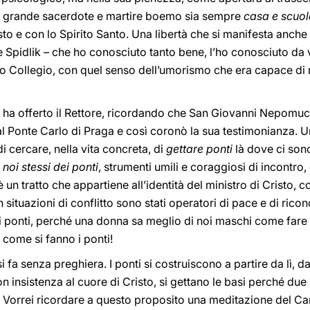
el grande sacerdote e martire boemo sia sempre
casa e scuola
sto e con lo Spirito Santo. Una libertà che si manifesta anche
Spidlik – che ho conosciuto tanto bene, l’ho conosciuto da vi
tro Collegio, con quel senso dell’umorismo che era capace di r
lo ha offerto il Rettore, ricordando che San Giovanni Nepomuce
al Ponte Carlo di Praga e così coronò la sua testimonianza.
i cercare, nella vita concreta, di
gettare ponti
là dove ci sono
 noi stessi dei ponti
, strumenti umili e coraggiosi di incontro
 un tratto che appartiene all’identità del ministro di Cristo,
in situazioni di conflitto sono stati operatori di pace e di ric
 ponti, perché una donna sa meglio di noi maschi come fare de
 come si fanno i ponti!
 fa senza preghiera. I ponti si costruiscono a partire da lì, d
 insistenza al cuore di Cristo, si gettano le basi perché du
Vorrei ricordare a questo proposito una meditazione del Cardi