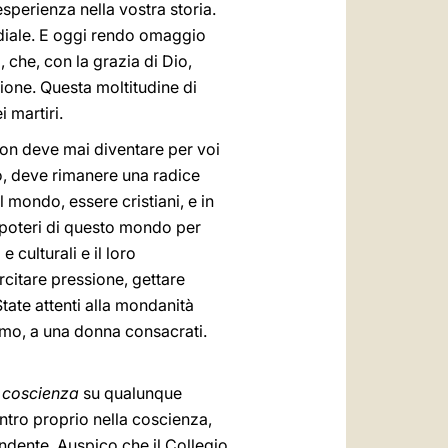
 esperienza nella vostra storia.
ndiale. E oggi rendo omaggio
, che, con la grazia di Dio,
ione. Questa moltitudine di
 martiri.
non deve mai diventare per voi
, deve rimanere una radice
 mondo, essere cristiani, e in
i poteri di questo mondo per
e culturali e il loro
citare pressione, gettare
State attenti alla mondanità
omo, a una donna consacrati.
a coscienza
su qualunque
entro proprio nella coscienza,
ndente. Auspico che il Collegio