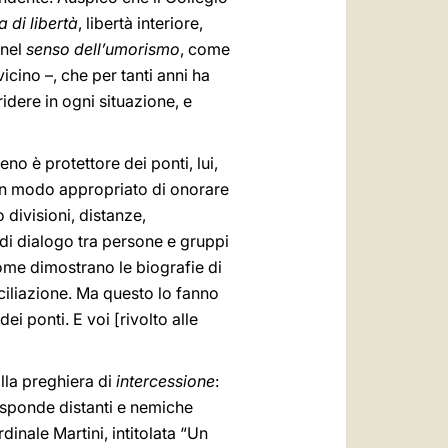
 di libertà
, libertà interiore,
 nel
senso dell’umorismo
, come
cino –, che per tanti anni ha
idere in ogni situazione, e
no è protettore dei ponti, lui,
 Un modo appropriato di onorare
 divisioni, distanze,
, di dialogo tra persone e gruppi
 come dimostrano le biografie di
onciliazione. Ma questo lo fanno
i ponti. E voi [rivolto alle
alla preghiera di
intercessione
:
e sponde distanti e nemiche
nale Martini, intitolata “Un