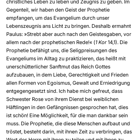
christliches Leben zu leben und Zeugnis zu geben. Im
Gegenteil, wir haben den Geist der Prophetie
empfangen, um das Evangelium durch unser
Lebenszeugnis ans Licht zu bringen. Deshalb ermahnt
Paulus: »Strebt aber auch nach den Geistesgaben, vor
allem nach der prophetischen Rede!« (
1 Kor
14,1). Die
Prophetie befähigt uns, die Seligpreisungen des
Evangeliums im Alltag zu praktizieren, das heißt mit
unerschütterlicher Sanftmut das Reich Gottes
aufzubauen, in dem Liebe, Gerechtigkeit und Frieden
allen Formen von Egoismus, Gewalt und Erniedrigung
entgegengesetzt sind. Ich habe mich gefreut, dass
Schwester Rose von ihrem Dienst bei weiblichen
Häftlingen in den Gefängnissen gesprochen hat, dies
ist schön! Eine Möglichkeit, für die man dankbar sein
muss. Die Prophetie, die diese Menschen aufbaut und
tröstet, besteht darin, mit ihnen Zeit zu verbringen, das
Wort des Herrn mit ihnen zu teilen und mit ihnen zu