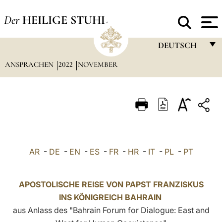
Der
HEILIGE STUHL
DEUTSCH
ANSPRACHEN
2022
NOVEMBER
FRANÇAIS
ENGLISH
ITALIANO
PORTUGUÊS
ESPAÑOL
AR
-
DE
-
EN
-
ES
-
FR
-
HR
-
IT
-
PL
-
PT
DEUTSCH
POLSKI
APOSTOLISCHE REISE VON PAPST FRANZISKUS
INS KÖNIGREICH BAHRAIN
العربيّة
aus Anlass des "Bahrain Forum for Dialogue: East and
中文