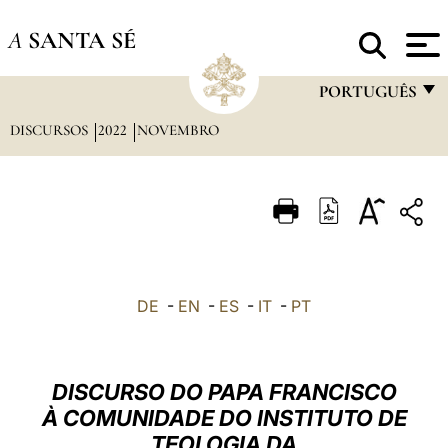
A
SANTA SÉ
PORTUGUÊS
DISCURSOS
2022
NOVEMBRO
FRANÇAIS
ENGLISH
ITALIANO
PORTUGUÊS
ESPAÑOL
DE
-
EN
-
ES
-
IT
-
PT
DEUTSCH
POLSKI
DISCURSO DO PAPA FRANCISCO
العربيّة
À COMUNIDADE DO INSTITUTO DE
TEOLOGIA DA
中文