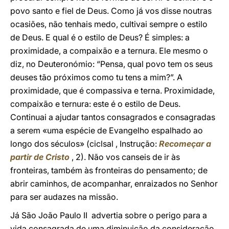
povo santo e fiel de Deus. Como já vos disse noutras
ocasiões, não tenhais medo, cultivai sempre o estilo
de Deus. E qual é o estilo de Deus? É simples: a
proximidade, a compaixão e a ternura. Ele mesmo o
diz, no Deuteronómio: “Pensa, qual povo tem os seus
deuses tão próximos como tu tens a mim?”. A
proximidade, que é compassiva e terna. Proximidade,
compaixão e ternura: este é o estilo de Deus.
Continuai a ajudar tantos consagrados e consagradas
a serem «uma espécie de Evangelho espalhado ao
longo dos séculos» (ciclsal , Instrução:
Recomeçar a
partir de Cristo
, 2). Não vos canseis de ir às
fronteiras, também às fronteiras do pensamento; de
abrir caminhos, de acompanhar, enraizados no Senhor
para ser audazes na missão.
Já São João Paulo II advertia sobre o perigo para a
vida consagrada de uma diminuição da consideração