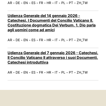
-
-
-
-
-
-
-
-
-
AR
DE
EN
ES
FR
HR
IT
PL
PT
ZH_TW
Udienza Generale del 14 gennaio 2026 -
Catechesi. I Documenti del Concilio Vaticano II.
Costituzione dogmatica Dei Verbum. 1. Dio parla
agli uomini come ad amici
-
-
-
-
-
-
-
-
-
AR
DE
EN
ES
FR
HR
IT
PL
PT
ZH_TW
Udienza Generale del 7 gennaio 2026 - Catechesi.
Il Concilio Vaticano II attraverso i suoi Documenti.
Catechesi introduttiva
-
-
-
-
-
-
-
-
-
AR
DE
EN
ES
FR
HR
IT
PL
PT
ZH_TW