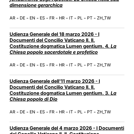
dimensione gerarchica
-
-
-
-
-
-
-
-
-
AR
DE
EN
ES
FR
HR
IT
PL
PT
ZH_TW
Udienza Generale del 18 marzo 2026 - I
Documenti del Concilio Vaticano II. II.
Costituzione dogmatica Lumen gentium. 4.
La
Chiesa popolo sacerdotale e profetico
-
-
-
-
-
-
-
-
-
AR
DE
EN
ES
FR
HR
IT
PL
PT
ZH_TW
Udienza Generale dell'11 marzo 2026 - I
Documenti del Concilio Vaticano II. II.
Costituzione dogmatica Lumen gentium. 3.
La
Chiesa popolo di Dio
-
-
-
-
-
-
-
-
-
AR
DE
EN
ES
FR
HR
IT
PL
PT
ZH_TW
Udienza Generale del 4 marzo 2026 - I Documenti
del Concilio Vaticano II. II. Costituzione