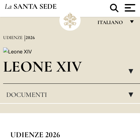
La
SANTA SEDE
ITALIANO
FRANÇAIS
UDIENZE
2026
ENGLISH
ITALIANO
LEONE XIV
PORTUGUÊS
▸
ESPAÑOL
DOCUMENTI
▸
DEUTSCH
POLSKI
العربيّة
中文
UDIENZE 2026