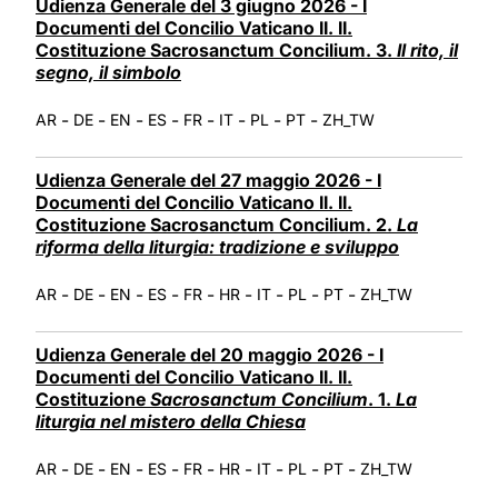
Udienza Generale del 3 giugno 2026 - I
Documenti del Concilio Vaticano II. II.
Costituzione Sacrosanctum Concilium. 3.
Il rito, il
segno, il simbolo
-
-
-
-
-
-
-
-
AR
DE
EN
ES
FR
IT
PL
PT
ZH_TW
Udienza Generale del 27 maggio 2026 - I
Documenti del Concilio Vaticano II. II.
Costituzione Sacrosanctum Concilium. 2.
La
riforma della liturgia: tradizione e sviluppo
-
-
-
-
-
-
-
-
-
AR
DE
EN
ES
FR
HR
IT
PL
PT
ZH_TW
Udienza Generale del 20 maggio 2026 - I
Documenti del Concilio Vaticano II. II.
Costituzione
Sacrosanctum Concilium
. 1.
La
liturgia nel mistero della Chiesa
-
-
-
-
-
-
-
-
-
AR
DE
EN
ES
FR
HR
IT
PL
PT
ZH_TW