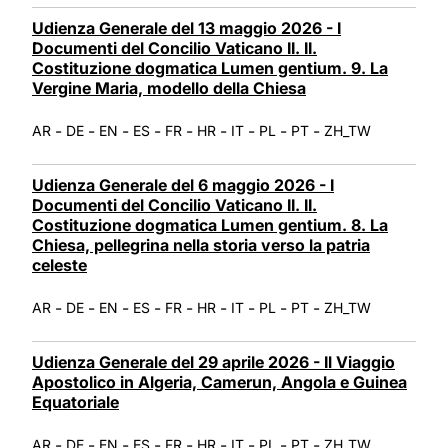
Udienza Generale del 13 maggio 2026 - I
Documenti del Concilio Vaticano II. II.
Costituzione dogmatica Lumen gentium. 9. La
Vergine Maria, modello della Chiesa
-
-
-
-
-
-
-
-
-
AR
DE
EN
ES
FR
HR
IT
PL
PT
ZH_TW
Udienza Generale del 6 maggio 2026 - I
Documenti del Concilio Vaticano II. II.
Costituzione dogmatica Lumen gentium. 8. La
Chiesa, pellegrina nella storia verso la patria
celeste
-
-
-
-
-
-
-
-
-
AR
DE
EN
ES
FR
HR
IT
PL
PT
ZH_TW
Udienza Generale del 29 aprile 2026 - Il Viaggio
Apostolico in Algeria, Camerun, Angola e Guinea
Equatoriale
-
-
-
-
-
-
-
-
-
AR
DE
EN
ES
FR
HR
IT
PL
PT
ZH_TW