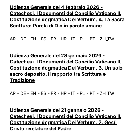
Udienza Generale del 4 febbraio 2026 -
Catechesi. I Documenti del Concilio Vaticano II.
Costituzione dogmatica Dei Verbum. 4. La Sacra
Scrittura: Parola di Dio in parole umane
-
-
-
-
-
-
-
-
-
AR
DE
EN
ES
FR
HR
IT
PL
PT
ZH_TW
Udienza Generale del 28 gennaio 2026 -
Catechesi. I Documenti del Concilio Vaticano II.
Costituzione dogmatica Dei Verbum. 3. Un solo
sacro deposito. Il rapporto tra Scrittura e
Tradizione
-
-
-
-
-
-
-
-
-
AR
DE
EN
ES
FR
HR
IT
PL
PT
ZH_TW
Udienza Generale del 21 gennaio 2026 -
Catechesi. I Documenti del Concilio Vaticano II.
Costituzione dogmatica Dei Verbum. 2. Gesù
Cristo rivelatore del Padre