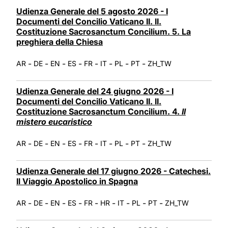
LATINE
Udienza Generale del 5 agosto 2026 - I
Documenti del Concilio Vaticano II. II.
Costituzione Sacrosanctum Concilium. 5. La
preghiera della Chiesa
-
-
-
-
-
-
-
-
AR
DE
EN
ES
FR
IT
PL
PT
ZH_TW
Udienza Generale del 24 giugno 2026 - I
Documenti del Concilio Vaticano II. II.
Costituzione Sacrosanctum Concilium. 4.
Il
mistero eucaristico
-
-
-
-
-
-
-
-
AR
DE
EN
ES
FR
IT
PL
PT
ZH_TW
Udienza Generale del 17 giugno 2026 - Catechesi.
Il Viaggio Apostolico in Spagna
-
-
-
-
-
-
-
-
-
AR
DE
EN
ES
FR
HR
IT
PL
PT
ZH_TW