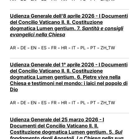
Udienza Generale dell'8 aprile 2026 - I Documenti
del Concilio Vaticano II. II. Costituzione
dogmatica Lumen gentium. 7.
Santità e consigli
evangelici nella Chiesa
-
-
-
-
-
-
-
-
-
AR
DE
EN
ES
FR
HR
IT
PL
PT
ZH_TW
Udienza Generale del 1° aprile 2026 - I Documenti
del Concilio Vaticano II. II. Costituzione
dogmatica Lumen gentium. 6. Pietre vive nella
Chiesa e testimoni nel mondo: i laici nel popolo di
Dio
-
-
-
-
-
-
-
-
-
AR
DE
EN
ES
FR
HR
IT
PL
PT
ZH_TW
Udienza Generale del 25 marzo 2026 - I
Documenti del Concilio Vaticano II. II.
Costituzione dogmatica Lumen gentium. 5.
Sul
fondamento degli Apostoli. La Chiesa nella sua