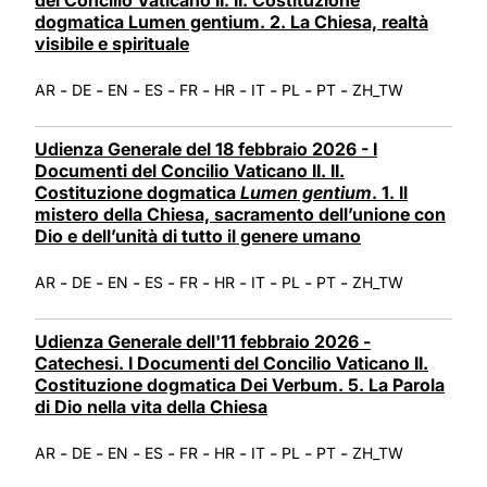
dogmatica Lumen gentium. 2. La Chiesa, realtà
visibile e spirituale
-
-
-
-
-
-
-
-
-
AR
DE
EN
ES
FR
HR
IT
PL
PT
ZH_TW
Udienza Generale del 18 febbraio 2026 - I
Documenti del Concilio Vaticano II. II.
Costituzione dogmatica
Lumen gentium
. 1. Il
mistero della Chiesa, sacramento dell’unione con
Dio e dell’unità di tutto il genere umano
-
-
-
-
-
-
-
-
-
AR
DE
EN
ES
FR
HR
IT
PL
PT
ZH_TW
Udienza Generale dell'11 febbraio 2026 -
Catechesi. I Documenti del Concilio Vaticano II.
Costituzione dogmatica Dei Verbum. 5. La Parola
di Dio nella vita della Chiesa
-
-
-
-
-
-
-
-
-
AR
DE
EN
ES
FR
HR
IT
PL
PT
ZH_TW