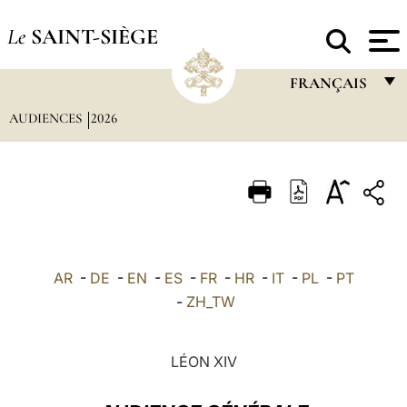
Le
SAINT-SIÈGE
FRANÇAIS
AUDIENCES
2026
FRANÇAIS
ENGLISH
ITALIANO
PORTUGUÊS
ESPAÑOL
AR
-
DE
-
EN
-
ES
-
FR
-
HR
-
IT
-
PL
-
PT
DEUTSCH
-
ZH_TW
POLSKI
LÉON XIV
العربيّة
中文