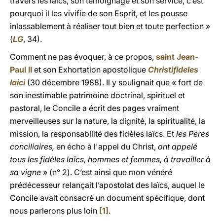
travers les laïcs, son témoignage et son service, c’est
pourquoi il les vivifie de son Esprit, et les pousse
inlassablement à réaliser tout bien et toute perfection »
(
LG
, 34).
Comment ne pas évoquer, à ce propos,
saint Jean-
Paul II
et son Exhortation apostolique
Christifideles
laici
(30 décembre 1988). Il y soulignait que « fort de
son inestimable patrimoine doctrinal, spirituel et
pastoral, le Concile a écrit des pages vraiment
merveilleuses sur la nature, la dignité, la spiritualité, la
mission, la responsabilité des fidèles laïcs. Et
les Pères
conciliaires,
en écho à l'appel du Christ,
ont appelé
tous les fidèles laïcs, hommes et femmes, à travailler à
sa vigne
» (n° 2). C’est ainsi que mon vénéré
prédécesseur relançait l’apostolat des laïcs, auquel le
Concile avait consacré un document spécifique, dont
nous parlerons plus loin
[1]
.