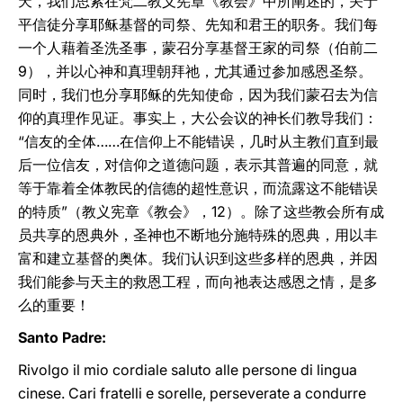
天，我们思索在梵二教义宪章《教会》中所阐述的，关于
平信徒分享耶稣基督的司祭、先知和君王的职务。我们每
一个人藉着圣洗圣事，蒙召分享基督王家的司祭（伯前二
9），并以心神和真理朝拜祂，尤其通过参加感恩圣祭。
同时，我们也分享耶稣的先知使命，因为我们蒙召去为信
仰的真理作见证。事实上，大公会议的神长们教导我们：
“信友的全体……在信仰上不能错误，几时从主教们直到最
后一位信友，对信仰之道德问题，表示其普遍的同意，就
等于靠着全体教民的信德的超性意识，而流露这不能错误
的特质”（教义宪章《教会》，12）。除了这些教会所有成
员共享的恩典外，圣神也不断地分施特殊的恩典，用以丰
富和建立基督的奥体。我们认识到这些多样的恩典，并因
我们能参与天主的救恩工程，而向祂表达感恩之情，是多
么的重要！
Santo Padre:
Rivolgo il mio cordiale saluto alle persone di lingua
cinese. Cari fratelli e sorelle, perseverate a condurre