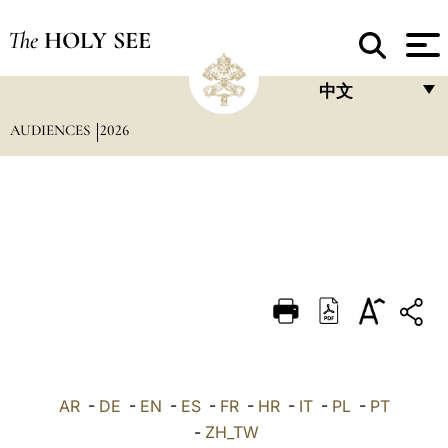
The
HOLY SEE
中文
AUDIENCES
2026
FRANÇAIS
ENGLISH
ITALIANO
PORTUGUÊS
ESPAÑOL
DEUTSCH
POLSKI
العربيّة
AR
-
DE
-
EN
-
ES
-
FR
-
HR
-
IT
-
PL
-
PT
-
ZH_TW
中文