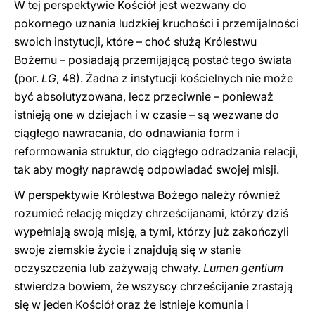
W tej perspektywie Kościół jest wezwany do
pokornego uznania ludzkiej kruchości i przemijalności
swoich instytucji, które – choć służą Królestwu
Bożemu – posiadają przemijającą postać tego świata
(por.
LG
, 48). Żadna z instytucji kościelnych nie może
być absolutyzowana, lecz przeciwnie – ponieważ
istnieją one w dziejach i w czasie – są wezwane do
ciągłego nawracania, do odnawiania form i
reformowania struktur, do ciągłego odradzania relacji,
tak aby mogły naprawdę odpowiadać swojej misji.
W perspektywie Królestwa Bożego należy również
rozumieć relację między chrześcijanami, którzy dziś
wypełniają swoją misję, a tymi, którzy już zakończyli
swoje ziemskie życie i znajdują się w stanie
oczyszczenia lub zażywają chwały.
Lumen gentium
stwierdza bowiem, że wszyscy chrześcijanie zrastają
się w jeden Kościół oraz że istnieje komunia i