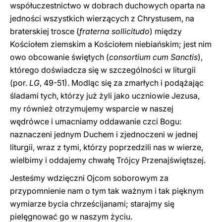
współuczestnictwo w dobrach duchowych oparta na
jedności wszystkich wierzących z Chrystusem, na
braterskiej trosce (
fraterna sollicitudo
) między
Kościołem ziemskim a Kościołem niebiańskim; jest nim
owo obcowanie świętych (
consortium cum Sanctis
),
którego doświadcza się w szczególności w liturgii
(por.
LG
, 49-51). Modląc się za zmarłych i podążając
śladami tych, którzy już żyli jako uczniowie Jezusa,
my również otrzymujemy wsparcie w naszej
wędrówce i umacniamy oddawanie czci Bogu:
naznaczeni jednym Duchem i zjednoczeni w jednej
liturgii, wraz z tymi, którzy poprzedzili nas w wierze,
wielbimy i oddajemy chwałę Trójcy Przenajświętszej.
Jesteśmy wdzięczni Ojcom soborowym za
przypomnienie nam o tym tak ważnym i tak pięknym
wymiarze bycia chrześcijanami; starajmy się
pielęgnować go w naszym życiu.