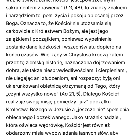
sakramentem zbawienia” (
LG
, 48), to znaczy znakiem
i narzędziem tej pełni życia i pokoju obiecanej przez
Boga. Oznacza to, że Kościół nie utożsamia się
całkowicie z Królestwem Bożym, ale jest jego
zalążkiem i początkiem, ponieważ wypełnienie
zostanie dane ludzkości i wszechświatu dopiero na
końcu czasów. Wierzący w Chrystusa kroczą zatem
przez tę ziemską historię, naznaczoną dojrzewaniem
dobra, ale także niesprawiedliwościami i cierpieniami,
nie ulegając ani złudzeniom, ani rozpaczy; żyją oni
ukierunkowani obietnicą otrzymaną od Tego, który
„czyni wszystko nowe” (
Ap
21, 5). Dlatego Kościół
realizuje swoją misję pomiędzy „już” początku
Królestwa Bożego w Jezusie a „jeszcze nie” spełnienia
obiecanego i oczekiwanego. Jako strażnik nadziei,
która oświeca wędrówkę, Kościół jest również
obdarzony misją wypowiadania jasnych słów, aby