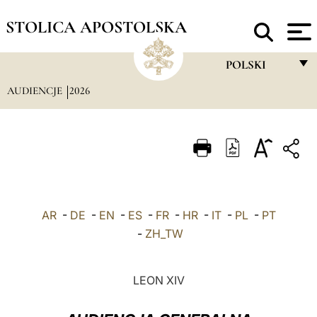
STOLICA APOSTOLSKA
POLSKI
AUDIENCJE
2026
FRANÇAIS
ENGLISH
ITALIANO
PORTUGUÊS
ESPAÑOL
AR
-
DE
-
EN
-
ES
-
FR
-
HR
-
IT
-
PL
-
PT
DEUTSCH
-
ZH_TW
POLSKI
LEON XIV
العربيّة
中文