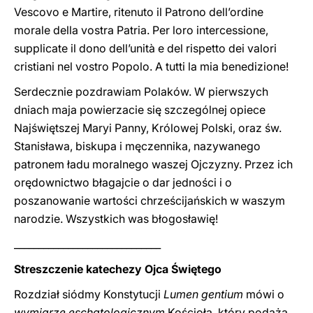
Vescovo e Martire, ritenuto il Patrono dell’ordine
morale della vostra Patria. Per loro intercessione,
supplicate il dono dell’unità e del rispetto dei valori
cristiani nel vostro Popolo. A tutti la mia benedizione!
Serdecznie pozdrawiam Polaków. W pierwszych
dniach maja powierzacie się szczególnej opiece
Najświętszej Maryi Panny, Królowej Polski, oraz św.
Stanisława, biskupa i męczennika, nazywanego
patronem ładu moralnego waszej Ojczyzny. Przez ich
orędownictwo błagajcie o dar jedności i o
poszanowanie wartości chrześcijańskich w waszym
narodzie. Wszystkich was błogosławię!
______________________________
Streszczenie katechezy Ojca Świętego
Rozdział siódmy Konstytucji
Lumen gentium
mówi o
wymiarze eschatologicznym
Kościoła, który podąża