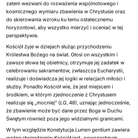
zatem wezwani do rozważenia wspólnotowego i
kosmicznego wymiaru zbawienia w Chrystusie oraz
do skierowania wzroku ku temu ostatecznemu
horyzontowi, aby wszystko mierzyć i oceniać w tej
perspektywie.
Kościół żyje w dziejach służąc przychodzeniu
Królestwa Bożego na świat. Głosi on wszystkim i
zawsze słowa tej obietnicy, otrzymuje jej zadatek w
celebrowaniu sakramentów, zwłaszcza Eucharystii,
realizuje i doświadcza jej logiki w relacjach miłości i
służby. Ponadto Kościół wie, że jest miejscem i
środkiem, w którym zjednoczenie z Chrystusem
realizuje się „mocniej” (
LG
, 48), uznając jednocześnie,
że zbawienie może być dane przez Boga w Duchu
Świętym również poza jego widzialnymi granicami.
W tym względzie Konstytucja
Lumen gentium
zawiera
ważne stwierdzenie: Kościół jest „powszechnym