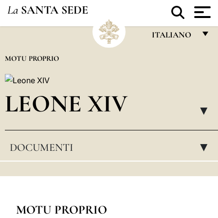
La
SANTA SEDE
ITALIANO
FRANÇAIS
MOTU PROPRIO
ENGLISH
ITALIANO
LEONE XIV
PORTUGUÊS
▸
ESPAÑOL
DOCUMENTI
▸
DEUTSCH
POLSKI
العربيّة
中文
MOTU PROPRIO