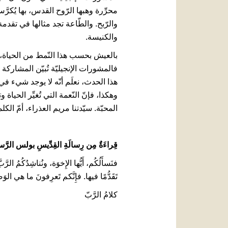
محرِّرة وهبها الرّوح القدس، بها يُكرَّ
والرّبح. والطّاعة تجد مثالها في تقدم
والكنيسة.
بالعيش بحسب هذا النّمط من الحياة، 
فالمشورات الإنجيليّة تُبيّن المشاركة 
هذا الحدث، نعلَم أنّه لا يوجد شيء في ا
وهكذا، فإنّ النّعمة التي تُغيِّر الحياة
المحبّة. سيّدتنا مريم العذراء، أمّ الك
قِراءَةٌ مِن رِسالَةِ القِدِّيسِ بولس الرَّسول
فنَسأَلُكُم، أَيُّها الإِخوَة، ونُناشِدُكُمُ ال
تَقَدُّمًا فيها. فإِنَّكم تَعرِفونَ ما هي الوَص
كلامُ الرَّبّ