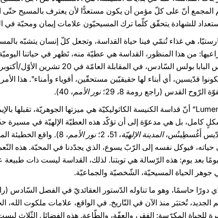
استعداد للشهادة يتحقّق كلّما ترك المسيحيّون علامات إيمان ومحبّة في ال
خارستيّا، هي غذاء تُنمّي فينا حياة القداسة، وتجعل كلّ إنسان يتشبّه بال
يها: من هذا المنظور، القداسة هي عطيّة منه، تَظهر في حياتنا اليوميّة
ونوا قدّيسين، أي أبناء لها حقيقيّين مستحقّين، أقوياء وأمناء". هذا الأم
الرّوح القدس (راجع رومة 8، 29؛
نور الأمم
، 40).
لك بشكلٍ كامل، بل هي مدعوّة إلى أن تؤكّد هذه العطيّة الإلهيّة في مسيرة حجّ
ّيس أَغُسطِينُس،
المدينة الإلهيّة
، 51، 2؛
نور الأمم
، 8). واقع الخطيئة ال
حياته، فيوكل نفسه إلى الرّبّ يسوع، الذي يجدّدنا في المحبّة. هذه النّعم
ومًا بعد يوم: هذه الرّسالة هي توبتنا. لذلك، القداسة ليست ذات طبيعة عم
ي جوهر الحياة المسيحيّة، الشّخصيّة والجماعيّة.
 الجديد، تُختبَر منذ الآن في التّاريخ. في الواقع، علامات ملكوت الله، 
برة للحياة المكرّسة: الفقر، والعفّة، والطّاعة. هذه الفضائل الثّلاث ليست 