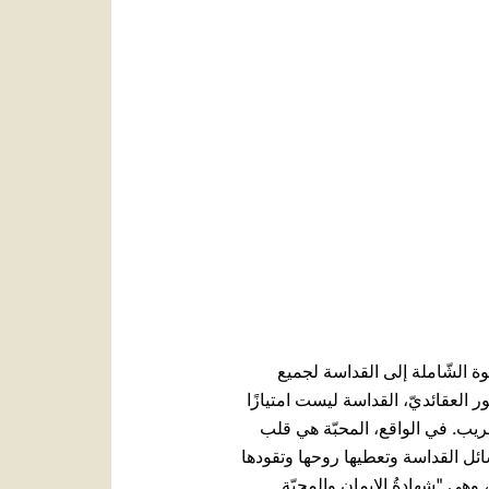
العربيّة
中文
LATINE
لًا، هو الفصل الخامس، للدّعوة الشّاملة إلى القداسة لجميع
 العقائديّ، القداسة ليست امتيازًا
قريب. في الواقع، المحبّة هي قلب
سائل القداسة وتعطيها روحها وتقودها
هي "شهادةُ الإيمانِ والمحبّةِ