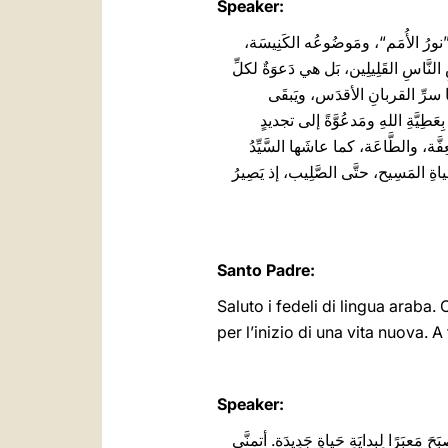
Speaker:
 ”نورُ الأُمَم“، ومَوضُوعُه الكَنِيسَة،
النَّاسِ القَلِيلِين، بَل هي دَعوَةٌ لكلِّ
َّما سرِّ القربانِ الأقدَس، ويَبقَى
َطِيَّةِ اللهِ ومَدعُوَّةً إلى تجديدٍ
لعِفَّة، والطَّاعَة، كما عاشَها السَّيِّدُ
اةِ المَسِيح، حتَّى الصَّلِيب، إذ يَصِيرُ
Santo Padre:
Saluto i fedeli di lingua araba.
per l’inizio di una vita nuova. A
Speaker:
َحَ مَعبَرًا لِبِدايَةِ حَياةٍ جَدِيدَة. أتمنَّى