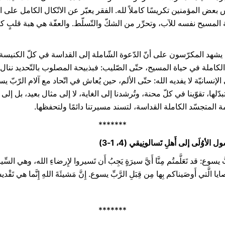
س بعض المؤمنين تكريسًا كاملاً لله. الفقر يعبّر عن الاتّكال الكامل على ال
ة المسيح نفسه للآب، وتحرِّر من الشكّ والتّسلّط. والعفّة هي هبة قلبٍ ك
يشهد المكرّسون على أنّ الدّعوة الشّاملة إلى القداسة في كلّ الكنيسة
الكاملة في حياة المسيح، حتّى الصّليب: فبذبيحة المصلوب بالتّحديد ننال كلّ
لإنسانيّة لا يفديه الله: حتّى الألم، حين يُعاش في اتّحاد مع آلام الرّبّ 
 وتبدّلها، تقوّينا في كلّ محنة، وتُرشدنا إلى الغاية، لا إلى مثال بعيد، بل إل
لمة المتجسّد الكاملة القداسة، لتسند مسيرتنا دائمًا ولتحفظها.
*******
 الأوُلَى إلى أَهلِ تَسالونِيقي (4، 1-3)
رَّبَّ يسوع: قد تَعَلَّمتُم مِنَّا أَيَّ سيرَةٍ يَجِبُ أَن تَسيروا لإِرضاءِ الله، وهي السِّ
ايا الَّتي أَوصَيناكم بِها مِن قِبَلِ الرَّبِّ يسوع. إِنَّ مَشيئَةَ اللهِ إِنَّما هي تَقْد
*******