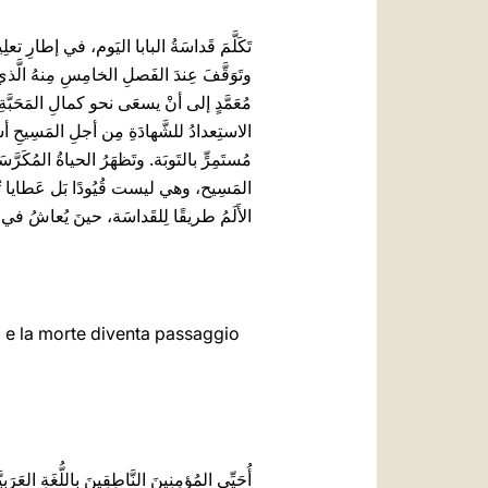
تَكَلَّمَ قَداسَةُ البابا اليَوم، في إطارِ تع
وتَوَقَّفَ عِندَ الفَصلِ الخامِسِ مِنهُ الَّذي
مُعَمَّدٍ إلى أنْ يسعَى نحو كمالِ المَحَبَّةِ 
الاستِعدادُ للشَّهادَةِ مِن أجلِ المَسِيحِ أسمَ
مُستَمِرٍّ بالتَوبَة. وتَظهَرُ الحياةُ المُكَرَّسَ
المَسِيح، وهي ليست قُيُودًا بَل عَطايا تُحَرّ
الأَلَمُ طريقًا لِلقَداسَة، حينَ يُعاشُ في اتّ
oi e la morte diventa passaggio
أُحَيِّي المُؤمِنِينَ النَّاطِقِينَ بِاللُّغَةِ العَ