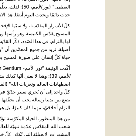
العظمى" (
نور الأمم
، 50): لذلك، يعلِّم المجمع أنّ على كلّ مؤمن أن يكون مستعدًّا لأن يعترف بالمسيح حتّى الموت (راجع
حدث دائمًا ويحدث اليوم أيضًا. هذا ال
كلّ الأسرار المقدّسة، ولا سيّما الإف
المسيح يقدّس الكنيسة وهو رأسها وراع
أصيلة، تريد من جميع المعمَّدين أن "يك
حياة كلّ إنسان على صورة المسيح بقوّة 
أكّدت الوثيقة ”نور الأمم- Lumen Gentium“ أنّ قداسة الكنيسة الكاثوليكيّة هي ميزتها الجوهريّة، تقبلها بالإيمان، لأنّها "مقدَّسة بلا عيب" (
الأمم
، 39): وهذا لا يعني أنّها كذ
اضطهادات العالم وتعزيات الله" (القد
كلّ واحد إلى أن يُجري تغيير جدّيّ في 
تضع بين يدينا رسالة يجب أن نحقّقها ي
التزام أخلاقيّ، مهما كان كبيرًا، بل ه
شعب الله المقدّس علامة نبويّة للعالم
المشورات الإنجيليّة التي تُكوِّن كلّ خ