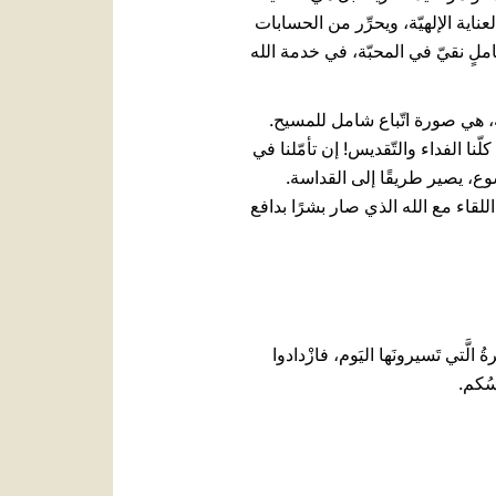
عناية الإلهيّة، ويحرِّر من الحسابات
املٍ نقيّ في المحبّة، في خدمة الله
، هي صورة اتّباع شامل للمسيح.
نا الفداء والتّقديس! إن تأمّلنا في
يسوع، يصير طريقًا إلى القداسة.
ى اللقاء مع الله الذي صار بشرًا بدافع
يرةُ الَّتي تَسيرونَها اليَوم، فازْدادوا
يسُكم.