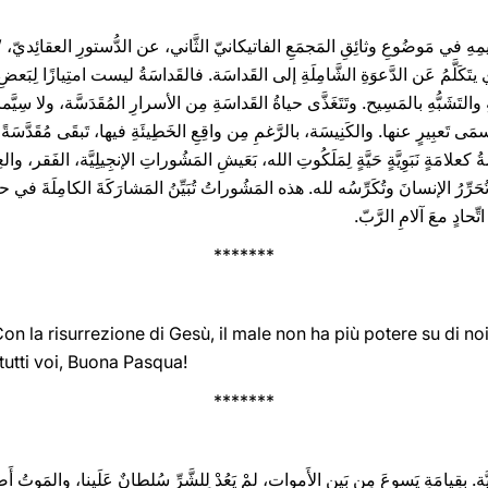
لِيمِهِ في مَوضُوعِ وثائِقِ المَجمَعِ الفاتيكانيّ الثَّاني، عن الدُّستورِ العقائِديّ،
 يتَكَلَّمُ عَن الدَّعوَةِ الشَّامِلَةِ إلى القَداسَة. فالقَداسَةُ ليست امتِيازًا لِبَعضِ 
والتَشَبُّهِ بالمَسِيح. وتَتَغَذَّى حياةُ القَداسَةِ مِن الأسرارِ المُقَدَسَّة، ولا سِي
ى تَعبِيرٍ عنها. والكَنِيسَة، بالرَّغمِ مِن واقِعِ الخَطِيئَةِ فيها، تَبقَى مُقَدَّسَةً بِع
ةُ كعلامَةٍ نَبَوِيَّةٍ حَيَّةٍ لِمَلَكُوتِ الله، بَعَيشِ المَشُوراتِ الإنجِيلِيَّة، الفَقر، وا
ِرُ الإنسانَ وتُكَرِّسُه لله. هذه المَشُوراتُ تُبَيِّنُ المَشارَكَةَ الكامِلَةَ في حي
ِحادٍ معَ آلامِ الرَّبّ.
*******
 Con la risurrezione di Gesù, il male non ha più potere su di n
 tutti voi, Buona Pasqua!
*******
رَبِيَّة. بِقِيامَةِ يَسوعَ مِن بَينِ الأَموات، لمْ يَعُدْ لِلشَّرِّ سُلطانٌ عَلَينا، والمَوتُ أَصب