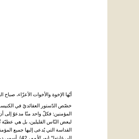
أيّها الإخوة والأخوات الأعزّاء، صباح الخ
المؤمنين: فكلّ واحد منّا مدعوّ إلى 
لبعض النّاس القليلين، بل هي عطيّة تُ
القداسة التي يُدعى إليها جميع المؤم
إلى غايتها" (
نور الأمم
، 42). أسمى