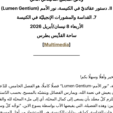
II. دستور عقائديّ في الكنيسة، نور الأمم (Lumen Gentium)
7. القداسة والمشورات الإنجيليّة في الكنيسة
الأربعاء 8 نيسان/أبريل 2026‏
ساحة القدِّيس بطرس
]
Multimedia
[
_______________________
ير وأهلًا وسهلًا بكم!
خصّص الدّستور العقائديّ في الكنيسة، ”نور الأمم-Lumen Gentium“ فصلًا كام
أن يعيش في نعمة الله، ويمارس الفضائل ويتشبّه بالمسيح. بحسب الدّستور
لزم كلّ معمَّد بأن يسعى إلى كمال المحبّة، أي إلى ملء المحبّة لله وال
نين: وهذه الفضيلة، التي يفيضها الآب بواسطة يسوع الابن، "توجِّه كلّ و
 درجات القداسة، كما في بدايات الكنيسة، هي الاستشهاد من أجل المسيح، و