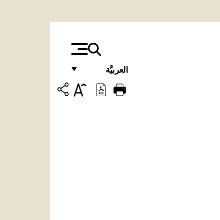
العربيَّة
FRANÇAIS
ENGLISH
ITALIANO
PORTUGUÊS
ESPAÑOL
DEUTSCH
POLSKI