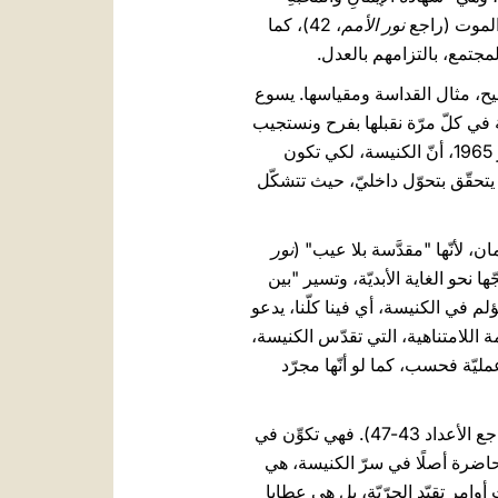
نور الأمم
، 42)، كما
مجتمع، بالتزامهم بالعدل.
مسيح، مثال القداسة ومقياسها. يسوع
 في كلّ مرّة نقبلها بفرح ونستجيب
لها بالتزام. في هذا الصّدد، ذكّر القدّيس البابا بولس السّادس، في المقابلة العامّة في 20 تشرين الأوّل/أكتوبر 1965، أنّ الكنيسة، لكي تكون
ر يتحقّق بتحوّل داخليّ، حيث تتشكّل
نور
ها نحو الغاية الأبديّة، وتسير "بين
مؤلم في الكنيسة، أي فينا كلّنا، يدعو
ة اللامتناهية، التي تقدّس الكنيسة،
ليّة فحسب، كما لو أنّها مجرّد
من هذا المنظور، الحياة المكرّسة تؤدّي دورًا حاسمًا، وهو ما تناوله الدّستور العقائديّ في الفصل السّادس (راجع الأعداد 43-47). فهي تكوِّن في
الحاضرة أصلًا في سرّ الكنيسة، هي
أوامر تقيّد الحرّيّة، بل هي عطايا