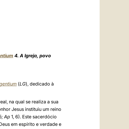
العربيّة
中文
LATINE
ntium
4. A Igreja, povo
gentium
(
LG
), dedicado à
eal, na qual se realiza a sua
nhor Jesus instituiu um reino
5;
Ap
1, 6). Este sacerdócio
Deus em espírito e verdade e