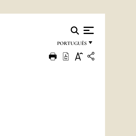
PORTUGUÊS
FRANÇAIS
ENGLISH
ITALIANO
PORTUGUÊS
ESPAÑOL
DEUTSCH
POLSKI