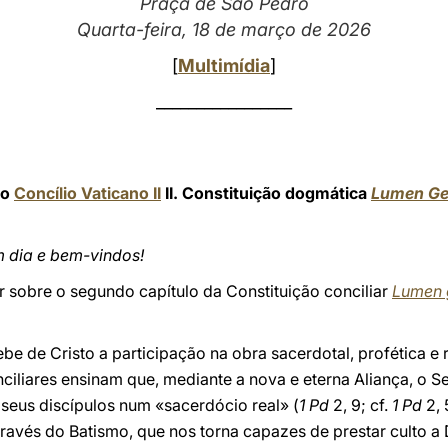
Praça de São Pedro
Quarta-feira, 18 de março de 2026
[
Multimídia
]
_________________
do
Concílio Vaticano II
II. Constituição dogmática
Lumen Ge
m dia e bem-vindos!
tir sobre o segundo capítulo da Constituição conciliar
Lumen 
cebe de Cristo a participação na obra sacerdotal, profética e r
ciliares ensinam que, mediante a nova e eterna Aliança, o Se
 seus discípulos num «sacerdócio real» (
1 Pd
2, 9; cf.
1 Pd
2, 
ravés do Batismo, que nos torna capazes de prestar culto a 