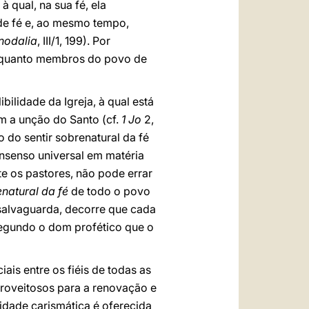
 qual, na sua fé, ela
 de fé e, ao mesmo tempo,
nodalia
, III/1, 199). Por
 enquanto membros do povo de
ilidade da Igreja, à qual está
am a unção do Santo (cf.
1 Jo
2,
 do sentir sobrenatural da fé
onsenso universal em matéria
te os pastores, não pode errar
natural da fé
de todo o povo
 salvaguarda, decorre que cada
segundo o dom profético que o
is entre os fiéis de todas as
proveitosos para a renovação e
lidade carismática é oferecida