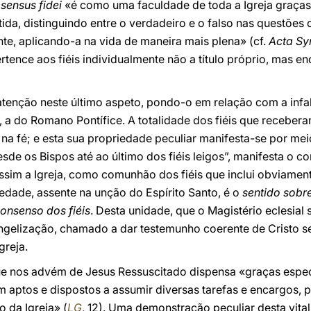
e
sensus fidei
«é como uma faculdade de toda a Igreja graças à
ida, distinguindo entre o verdadeiro e o falso nas questões
te, aplicando-a na vida de maneira mais plena» (cf.
Acta Sy
ertence aos fiéis individualmente não a título próprio, mas
tenção neste último aspeto, pondo-o em relação com a infalib
, a do Romano Pontífice. A totalidade dos fiéis que receber
na fé; e esta sua propriedade peculiar manifesta-se por meio
sde os Bispos até ao último dos fiéis leigos”, manifesta o c
 Assim a Igreja, como comunhão dos fiéis que inclui obviamen
iedade, assente na unção do Espírito Santo, é o
sentido sobre
onsenso dos fiéis
. Desta unidade, que o Magistério eclesial
vangelização, chamado a dar testemunho coerente de Cristo 
greja.
ue nos advém de Jesus Ressuscitado dispensa «graças especia
m aptos e dispostos a assumir diversas tarefas e encargos, 
 da Igreja» (
LG
, 12). Uma demonstração peculiar desta vita