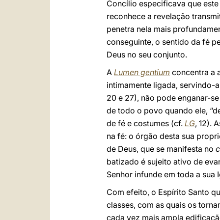
Concílio especificava que est
reconhece a revelação transmit
penetra nela mais profundamen
conseguinte, o sentido da fé p
Deus no seu conjunto.
A
Lumen gentium
concentra a a
intimamente ligada, servindo-a
20 e 27), não pode enganar-se 
de todo o povo quando ele, “de
de fé e costumes (cf.
LG
, 12).
na fé: o órgão desta sua propr
de Deus, que se manifesta no
c
batizado é sujeito ativo de e
Senhor infunde em toda a sua I
Com efeito, o Espírito Santo q
classes, com as quais os torna
cada vez mais ampla edificação