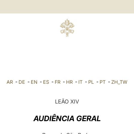
AR
-
DE
-
EN
-
ES
-
FR
-
HR
-
IT
-
PL
-
PT
-
ZH_TW
LEÃO XIV
AUDIÊNCIA GERAL