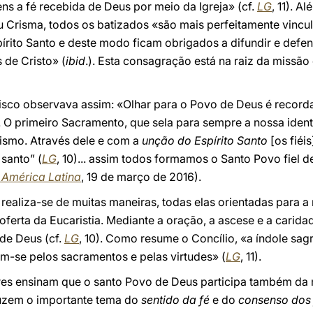
s a fé recebida de Deus por meio da Igreja» (cf.
LG
, 11). A
Crisma, todos os batizados «são mais perfeitamente vincula
rito Santo e deste modo ficam obrigados a difundir e defend
de Cristo» (
ibid
.). Esta consagração está na raiz da missã
cisco observava assim: «Olhar para o Povo de Deus é recor
. O primeiro Sacramento, que sela para sempre a nossa iden
tismo. Através dele e com a
unção do Espírito Santo
[os fiéi
 santo” (
LG
, 10)... assim todos formamos o Santo Povo fiel d
 América Latina
, 19 de março de 2016).
 realiza-se de muitas maneiras, todas elas orientadas para a
 oferta da Eucaristia. Mediante a oração, a ascese e a carid
de Deus (cf.
LG
, 10). Como resume o Concílio, «a índole sag
m-se pelos sacramentos e pelas virtudes» (
LG
, 11).
res ensinam que o santo Povo de Deus participa também da m
oduzem o importante tema do
sentido da fé
e do
consenso dos 