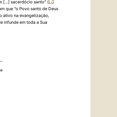
m […] sacerdócio santo” (
LG
inam que “o Povo santo de Deus
to ativo na evangelização,
e infunde em toda a Sua
na