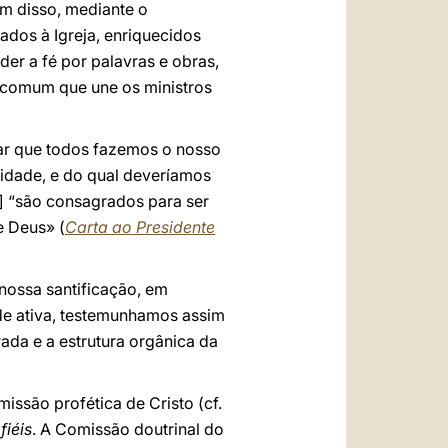
lém disso, mediante o
dos à Igreja, enriquecidos
er a fé por palavras e obras,
o comum que une os ministros
dar que todos fazemos o nosso
tidade, e do qual deveríamos
s] “são consagrados para ser
e Deus» (
Carta ao Presidente
 nossa santificação, em
ade ativa, testemunhamos assim
rada e a estrutura orgânica da
issão profética de Cristo (cf.
fiéis
. A Comissão doutrinal do