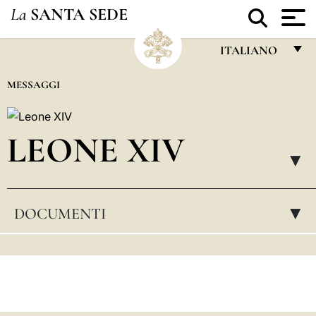
La
SANTA SEDE
ITALIANO
FRANÇAIS
MESSAGGI
ENGLISH
ITALIANO
LEONE XIV
PORTUGUÊS
▸
ESPAÑOL
DOCUMENTI
▸
DEUTSCH
POLSKI
العربيّة
中文