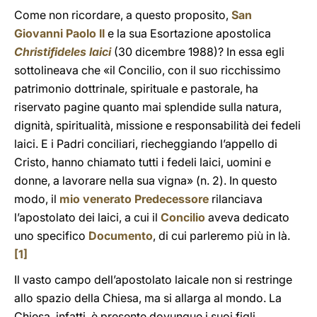
Come non ricordare, a questo proposito,
San
Giovanni Paolo II
e la sua Esortazione apostolica
Christifideles laici
(30 dicembre 1988)? In essa egli
sottolineava che «il Concilio, con il suo ricchissimo
patrimonio dottrinale, spirituale e pastorale, ha
riservato pagine quanto mai splendide sulla natura,
dignità, spiritualità, missione e responsabilità dei fedeli
laici. E i Padri conciliari, riecheggiando l’appello di
Cristo, hanno chiamato tutti i fedeli laici, uomini e
donne, a lavorare nella sua vigna» (n. 2). In questo
modo, il
mio venerato Predecessore
rilanciava
l’apostolato dei laici, a cui il
Concilio
aveva dedicato
uno specifico
Documento
, di cui parleremo più in là.
[1]
Il vasto campo dell’apostolato laicale non si restringe
allo spazio della Chiesa, ma si allarga al mondo. La
Chiesa, infatti, è presente dovunque i suoi figli