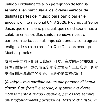
Saludo cordialmente a los peregrinos de lengua
española, en particular a los jóvenes venidos de
distintas partes del mundo para participar en el
Encuentro internacional UNIV 2026. Pidamos al Señor
Jesús que el misterio pascual, que nos disponemos a
celebrar en estos días santos, renueve nuestro
compromiso bautismal, impulsándonos a ser alegres
testigos de su resurrección. Que Dios los bendiga.
Muchas gracias.
我向讲中文的人们致以诚挚的问候。亲爱的弟兄姐妹们，
愿你们准备好，热烈而充实地度过复活节三日庆典，以能
更深刻地分享基督的奥迹。我衷心的降福你们！
[
Rivolgo il mio cordiale saluto alle persone di lingua
cinese. Cari fratelli e sorelle, disponetevi a vivere
intensamente il Triduo Pasquale, per essere sempre
più profondamente partecipi del Mistero di Cristo. Vi