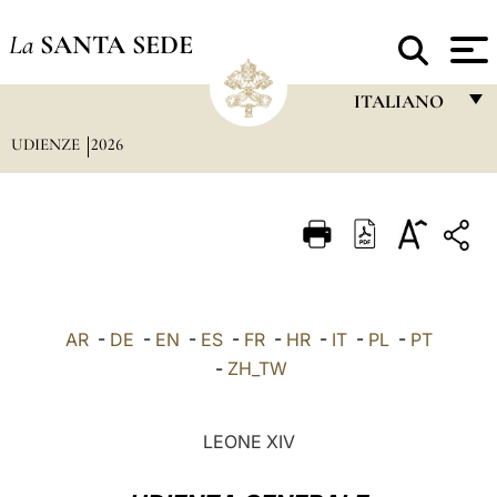
La
SANTA SEDE
ITALIANO
UDIENZE
2026
FRANÇAIS
ENGLISH
ITALIANO
PORTUGUÊS
ESPAÑOL
AR
-
DE
-
EN
-
ES
-
FR
-
HR
-
IT
-
PL
-
PT
DEUTSCH
-
ZH_TW
POLSKI
LEONE XIV
العربيّة
中文