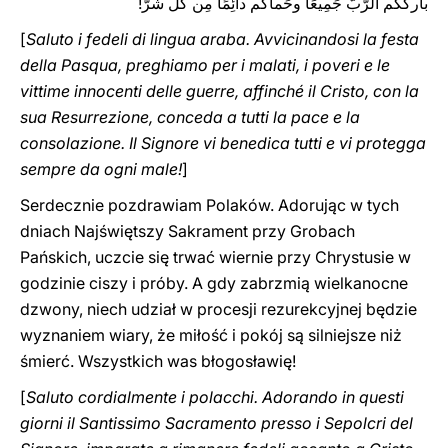
باركَكُم الرّبُّ جَمِيعًا وحَماكُم دائِمًا مِن كُلِّ شَرّ!
[
Saluto i fedeli di lingua araba. Avvicinandosi la festa
della Pasqua, preghiamo per i malati, i poveri e le
vittime innocenti delle guerre, affinché il Cristo, con la
sua Resurrezione, conceda a tutti la pace e la
consolazione. Il Signore vi benedica tutti e vi protegga
‎sempre da ogni male‎‎‎‏!
]
Serdecznie pozdrawiam Polaków. Adorując w tych
dniach Najświętszy Sakrament przy Grobach
Pańskich, uczcie się trwać wiernie przy Chrystusie w
godzinie ciszy i próby. A gdy zabrzmią wielkanocne
dzwony, niech udział w procesji rezurekcyjnej będzie
wyznaniem wiary, że miłość i pokój są silniejsze niż
śmierć. Wszystkich was błogosławię!
[
Saluto cordialmente i polacchi. Adorando in questi
giorni il Santissimo Sacramento presso i Sepolcri del