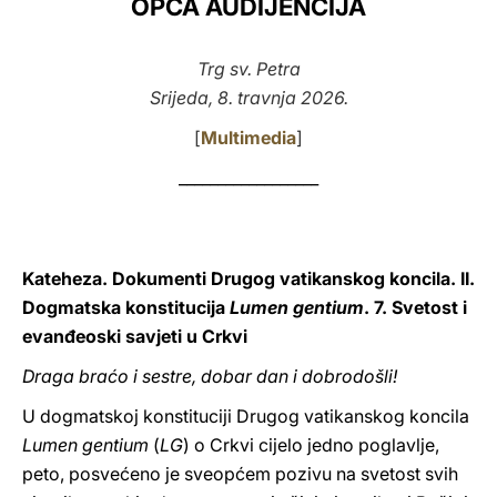
OPĆA AUDIJENCIJA
LATINE
Trg sv. Petra
Srijeda, 8. travnja 2026.
[
Multimedia
]
__________________
Kateheza. Dokumenti Drugog vatikanskog koncila. II.
Dogmatska konstitucija
Lumen gentium
. 7. Svetost i
evanđeoski savjeti u Crkvi
Draga braćo i sestre, dobar dan i dobrodošli!
U dogmatskoj konstituciji Drugog vatikanskog koncila
Lumen gentium
(
LG
) o Crkvi cijelo jedno poglavlje,
peto, posvećeno je sveopćem pozivu na svetost svih