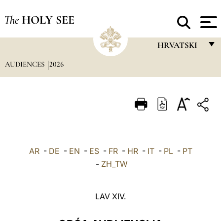
The
HOLY SEE
HRVATSKI
AUDIENCES
2026
FRANÇAIS
ENGLISH
ITALIANO
PORTUGUÊS
ESPAÑOL
AR
-
DE
-
EN
-
ES
-
FR
-
HR
-
IT
-
PL
-
PT
DEUTSCH
-
ZH_TW
POLSKI
LAV XIV.
العربيّة
中文