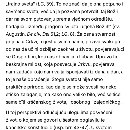
„trajno sveta“ (
LG
, 39). To ne znači da je ona potpuno i
savršeno sveta, već da je pozvana potvrditi taj Božji
dar na svom putovanju prema vječnom odredištu,
hodajući „između progonâ svijeta i utjehâ Božjih“ (sv.
Augustin,
De civ. Dei
51,2;
LG
, 8). Žalosna stvarnost
grijeha u Crkvi, to jest u svima nama, poziva svakoga
od nas da učini ozbiljan zaokret u životu, povjeravajući
se Gospodinu, koji nas obnavlja u ljubavi. Upravo ta
beskrajna milost, koja posvećuje Crkvu, povjerava
nam zadaću koju nam valja ispunjavati iz dana u dan, a
to je naše obraćenje. Stoga svetost nije samo
praktične prirode, kao da je se može svesti na neko
etičko zalaganje, ma kako ono veliko bilo, već se tiče
same bîti kršćanskog života, i osobnog i zajedničkog.
U toj perspektivi odlučujuću ulogu ima posvećeni
život, o kojem se govori u šestom poglavlju te
koncilske konstitucije (usp. brr. 43-47). U svetom