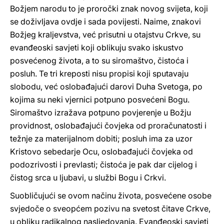
Božjem narodu to je proročki znak novog svijeta, koji
se doživljava ovdje i sada povijesti. Naime, znakovi
Božjeg kraljevstva, već prisutni u otajstvu Crkve, su
evanđeoski savjeti koji oblikuju svako iskustvo
posvećenog života, a to su siromaštvo, čistoća i
posluh. Te tri kreposti nisu propisi koji sputavaju
slobodu, već oslobađajući darovi Duha Svetoga, po
kojima su neki vjernici potpuno posvećeni Bogu.
Siromaštvo izražava potpuno povjerenje u Božju
providnost, oslobađajući čovjeka od proračunatosti i
težnje za materijalnom dobiti; posluh ima za uzor
Kristovo sebedarje Ocu, oslobađajući čovjeka od
podozrivosti i prevlasti; čistoća je pak dar cijelog i
čistog srca u ljubavi, u službi Bogu i Crkvi.
Suobličujući se ovom načinu života, posvećene osobe
svjedoče o sveopćem pozivu na svetost čitave Crkve,
u obliku radikalnog nasljedovanja. Evanđeoski savjeti