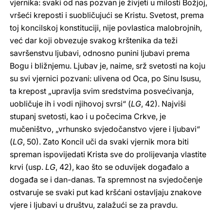
vjernika: svaki od nas pozvan je živjeti u milosti Božjoj,
vršeći kreposti i suobličujući se Kristu. Svetost, prema
toj koncilskoj konstituciji, nije povlastica malobrojnih,
već dar koji obvezuje svakog krštenika da teži
savršenstvu ljubavi, odnosno punini ljubavi prema
Bogu i bližnjemu. Ljubav je, naime, srž svetosti na koju
su svi vjernici pozvani: ulivena od Oca, po Sinu Isusu,
ta krepost „upravlja svim sredstvima posvećivanja,
uobličuje ih i vodi njihovoj svrsi“ (
LG
, 42). Najviši
stupanj svetosti, kao i u počecima Crkve, je
mučeništvo, „vrhunsko svjedočanstvo vjere i ljubavi“
(
LG
, 50). Zato Koncil uči da svaki vjernik mora biti
spreman ispovijedati Krista sve do prolijevanja vlastite
krvi (usp.
LG
, 42), kao što se oduvijek događalo a
događa se i dan-danas. Ta spremnost na svjedočenje
ostvaruje se svaki put kad kršćani ostavljaju znakove
vjere i ljubavi u društvu, zalažući se za pravdu.