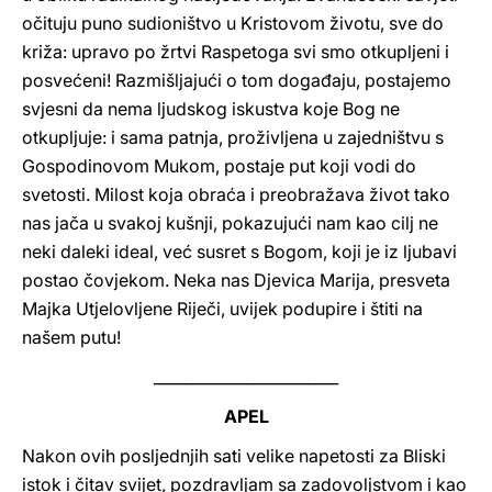
očituju puno sudioništvo u Kristovom životu, sve do
križa: upravo po žrtvi Raspetoga svi smo otkupljeni i
posvećeni! Razmišljajući o tom događaju, postajemo
svjesni da nema ljudskog iskustva koje Bog ne
otkupljuje: i sama patnja, proživljena u zajedništvu s
Gospodinovom Mukom, postaje put koji vodi do
svetosti. Milost koja obraća i preobražava život tako
nas jača u svakoj kušnji, pokazujući nam kao cilj ne
neki daleki ideal, već susret s Bogom, koji je iz ljubavi
postao čovjekom. Neka nas Djevica Marija, presveta
Majka Utjelovljene Riječi, uvijek podupire i štiti na
našem putu!
________________________
APEL
Nakon ovih posljednjih sati velike napetosti za Bliski
istok i čitav svijet, pozdravljam sa zadovoljstvom i kao