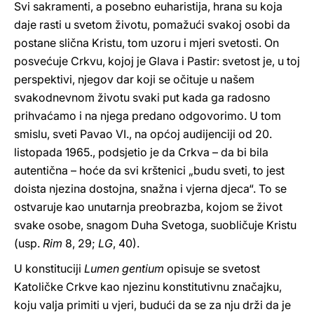
Svi sakramenti, a posebno euharistija, hrana su koja
daje rasti u svetom životu, pomažući svakoj osobi da
postane slična Kristu, tom uzoru i mjeri svetosti. On
posvećuje Crkvu, kojoj je Glava i Pastir: svetost je, u toj
perspektivi, njegov dar koji se očituje u našem
svakodnevnom životu svaki put kada ga radosno
prihvaćamo i na njega predano odgovorimo. U tom
smislu, sveti Pavao VI., na općoj audijenciji od 20.
listopada 1965., podsjetio je da Crkva – da bi bila
autentična – hoće da svi krštenici „budu sveti, to jest
doista njezina dostojna, snažna i vjerna djeca“. To se
ostvaruje kao unutarnja preobrazba, kojom se život
svake osobe, snagom Duha Svetoga, suobličuje Kristu
(usp.
Rim
8, 29;
LG
, 40).
U konstituciji
Lumen gentium
opisuje se svetost
Katoličke Crkve kao njezinu konstitutivnu značajku,
koju valja primiti u vjeri, budući da se za nju drži da je