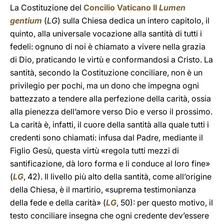
La Costituzione del
Concilio Vaticano II
Lumen
gentium
(
LG
) sulla Chiesa dedica un intero capitolo, il
quinto, alla universale vocazione alla santità di tutti i
fedeli: ognuno di noi è chiamato a vivere nella grazia
di Dio, praticando le virtù e conformandosi a Cristo. La
santità, secondo la Costituzione conciliare, non è un
privilegio per pochi, ma un dono che impegna ogni
battezzato a tendere alla perfezione della carità, ossia
alla pienezza dell’amore verso Dio e verso il prossimo.
La carità è, infatti, il cuore della santità alla quale tutti i
credenti sono chiamati: infusa dal Padre, mediante il
Figlio Gesù, questa virtù «regola tutti mezzi di
santificazione, dà loro forma e li conduce al loro fine»
(
LG
, 42). Il livello più alto della santità, come all’origine
della Chiesa, è il martirio, «suprema testimonianza
della fede e della carità» (
LG
, 50): per questo motivo, il
testo conciliare insegna che ogni credente dev’essere