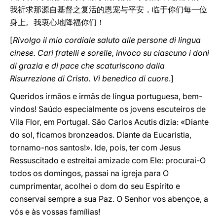
我祈求那源自基督之复活的恩宠与平安，临于你们每一位
身上。我衷心地降福你们！
[
Rivolgo il mio cordiale saluto alle persone di lingua
cinese. Cari fratelli e sorelle, invoco su ciascuno i doni
di grazia e di pace che scaturiscono dalla
Risurrezione di Cristo. Vi benedico di cuore
.]
Queridos irmãos e irmãs de língua portuguesa, bem-
vindos! Saúdo especialmente os jovens escuteiros de
Vila Flor, em Portugal. São Carlos Acutis dizia: «Diante
do sol, ficamos bronzeados. Diante da Eucaristia,
tornamo-nos santos!». Ide, pois, ter com Jesus
Ressuscitado e estreitai amizade com Ele: procurai-O
todos os domingos, passai na igreja para O
cumprimentar, acolhei o dom do seu Espírito e
conservai sempre a sua Paz. O Senhor vos abençoe, a
vós e às vossas famílias!