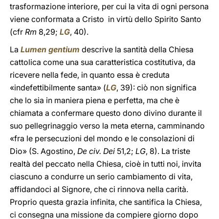
trasformazione interiore, per cui la vita di ogni persona
viene conformata a Cristo in virtù dello Spirito Santo
(cfr
Rm
8,29;
LG
, 40).
La
Lumen gentium
descrive la santità della Chiesa
cattolica come una sua caratteristica costitutiva, da
ricevere nella fede, in quanto essa è creduta
«indefettibilmente santa» (
LG
, 39): ciò non significa
che lo sia in maniera piena e perfetta, ma che è
chiamata a confermare questo dono divino durante il
suo pellegrinaggio verso la meta eterna, camminando
«fra le persecuzioni del mondo e le consolazioni di
Dio» (S. Agostino,
De civ. Dei
51,2;
LG
, 8). La triste
realtà del peccato nella Chiesa, cioè in tutti noi, invita
ciascuno a condurre un serio cambiamento di vita,
affidandoci al Signore, che ci rinnova nella carità.
Proprio questa grazia infinita, che santifica la Chiesa,
ci consegna una missione da compiere giorno dopo