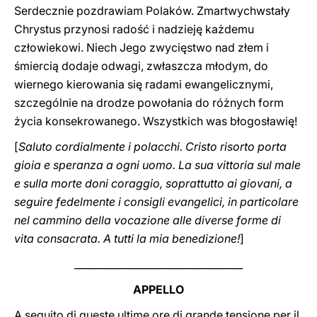
Serdecznie pozdrawiam Polaków. Zmartwychwstały
Chrystus przynosi radość i nadzieję każdemu
człowiekowi. Niech Jego zwycięstwo nad złem i
śmiercią dodaje odwagi, zwłaszcza młodym, do
wiernego kierowania się radami ewangelicznymi,
szczególnie na drodze powołania do różnych form
życia konsekrowanego. Wszystkich was błogosławię!
[
Saluto cordialmente i polacchi. Cristo risorto porta
gioia e speranza a ogni uomo. La sua vittoria sul male
e sulla morte doni coraggio, soprattutto ai giovani, a
seguire fedelmente i consigli evangelici, in particolare
nel cammino della vocazione alle diverse forme di
vita consacrata. A tutti la mia benedizione!
]
__________________________________
APPELLO
A seguito di queste ultime ore di grande tensione per il