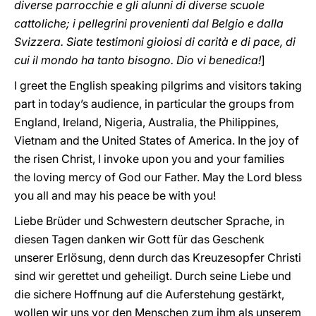
diverse parrocchie e gli alunni di diverse scuole
cattoliche; i pellegrini provenienti dal Belgio e dalla
Svizzera. Siate testimoni gioiosi di carità e di pace, di
cui il mondo ha tanto bisogno. Dio vi benedica!
]
I greet the English speaking pilgrims and visitors taking
part in today’s audience, in particular the groups from
England, Ireland, Nigeria, Australia, the Philippines,
Vietnam and the United States of America. In the joy of
the risen Christ, I invoke upon you and your families
the loving mercy of God our Father. May the Lord bless
you all and may his peace be with you!
Liebe Brüder und Schwestern deutscher Sprache, in
diesen Tagen danken wir Gott für das Geschenk
unserer Erlösung, denn durch das Kreuzesopfer Christi
sind wir gerettet und geheiligt. Durch seine Liebe und
die sichere Hoffnung auf die Auferstehung gestärkt,
wollen wir uns vor den Menschen zum ihm als unserem