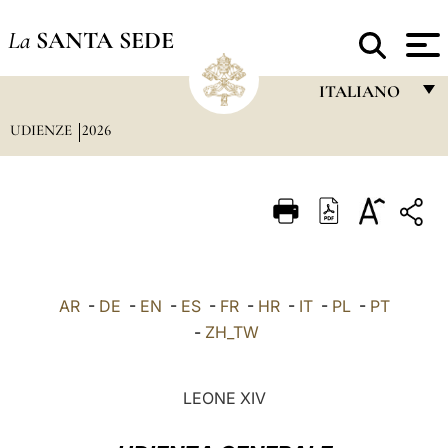
La
SANTA SEDE
ITALIANO
UDIENZE
2026
FRANÇAIS
ENGLISH
ITALIANO
PORTUGUÊS
ESPAÑOL
AR
-
DE
-
EN
-
ES
-
FR
-
HR
-
IT
-
PL
-
PT
DEUTSCH
-
ZH_TW
POLSKI
LEONE XIV
العربيّة
中文