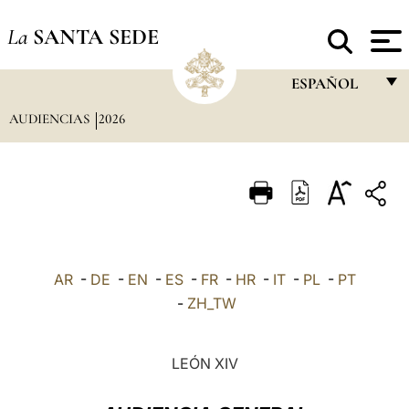
La
SANTA SEDE
ESPAÑOL
AUDIENCIAS
2026
FRANÇAIS
ENGLISH
ITALIANO
PORTUGUÊS
ESPAÑOL
AR
-
DE
-
EN
-
ES
-
FR
-
HR
-
IT
-
PL
-
PT
DEUTSCH
-
ZH_TW
POLSKI
LEÓN XIV
العربيّة
中文