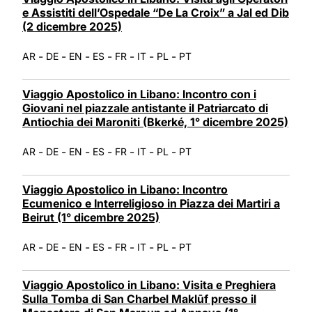
e Assistiti dell’Ospedale “De La Croix” a Jal ed Dib
(2 dicembre 2025)
-
-
-
-
-
-
-
AR
DE
EN
ES
FR
IT
PL
PT
Viaggio Apostolico in Libano: Incontro con i
Giovani nel piazzale antistante il Patriarcato di
Antiochia dei Maroniti (Bkerké, 1° dicembre 2025)
-
-
-
-
-
-
-
AR
DE
EN
ES
FR
IT
PL
PT
Viaggio Apostolico in Libano: Incontro
Ecumenico e Interreligioso in Piazza dei Martiri a
Beirut (1° dicembre 2025)
-
-
-
-
-
-
-
AR
DE
EN
ES
FR
IT
PL
PT
Viaggio Apostolico in Libano: Visita e Preghiera
Sulla Tomba di San Charbel Maklūf presso il