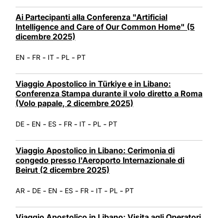
Ai Partecipanti alla Conferenza "Artificial
Intelligence and Care of Our Common Home" (5
dicembre 2025)
-
-
-
-
EN
FR
IT
PL
PT
Viaggio Apostolico in Türkiye e in Libano:
Conferenza Stampa durante il volo diretto a Roma
(Volo papale, 2 dicembre 2025)
-
-
-
-
-
-
DE
EN
ES
FR
IT
PL
PT
Viaggio Apostolico in Libano: Cerimonia di
congedo presso l'Aeroporto Internazionale di
Beirut (2 dicembre 2025)
-
-
-
-
-
-
-
AR
DE
EN
ES
FR
IT
PL
PT
Viaggio Apostolico in Libano: Visita agli Operatori