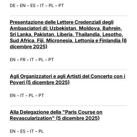
-
-
-
-
-
DE
EN
ES
IT
PL
PT
Presentazione delle Lettere Credenziali degli
Ambasciatori di: Uzbekistan, Moldova, Bahrein,
Sri Lanka, Pakistan, Liberia, Thailandia, Lesotho,
Sud Africa, Fiji, Micronesia, Lettonia e Finlandia (6
dicembre 2025)
-
-
-
-
EN
FR
IT
PL
PT
Agli Organizzatori e agli Artisti del Concerto con i
Poveri (5 dicembre 2025)
-
-
-
EN
IT
PL
PT
Alla Delegazione della "Paris Course on
Revascularization" (5 dicembre 2025)
-
-
-
EN
ES
IT
PL