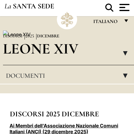
La
SANTA SEDE
ITALIANO
FRANÇAIS
DISCORSI
2025
DICEMBRE
LEONE XIV
ENGLISH
▸
ITALIANO
PORTUGUÊS
DOCUMENTI
▸
ESPAÑOL
DEUTSCH
POLSKI
DISCORSI 2025 DICEMBRE
العربيّة
Ai Membri dell'Associazione Nazionale Comuni
中文
Italiani (ANCI) (29 dicembre 2025)