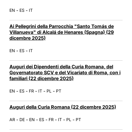
LATINE
-
-
EN
ES
IT
Ai Pellegrini della Parrocchia "Santo Tomás de
Villanueva" di Alcalá de Henares (Spagna) (29
dicembre 2025)
-
-
EN
ES
IT
Auguri dei Dipendenti della Curia Romana, del
Governatorato SCV e del Vicariato di Roma, con i
familiari (22 dicembre 2025)
-
-
-
-
-
EN
ES
FR
IT
PL
PT
Auguri della Curia Romana (22 dicembre 2025)
-
-
-
-
-
-
-
AR
DE
EN
ES
FR
IT
PL
PT