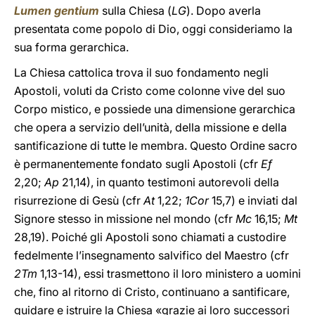
Lumen gentium
sulla Chiesa (
LG
). Dopo averla
presentata come popolo di Dio, oggi consideriamo la
sua forma gerarchica.
La Chiesa cattolica trova il suo fondamento negli
Apostoli, voluti da Cristo come colonne vive del suo
Corpo mistico, e possiede una dimensione gerarchica
che opera a servizio dell’unità, della missione e della
santificazione di tutte le membra. Questo Ordine sacro
è permanentemente fondato sugli Apostoli (cfr
Ef
2,20;
Ap
21,14), in quanto testimoni autorevoli della
risurrezione di Gesù (cfr
At
1,22;
1Cor
15,7) e inviati dal
Signore stesso in missione nel mondo (cfr
Mc
16,15;
Mt
28,19). Poiché gli Apostoli sono chiamati a custodire
fedelmente l’insegnamento salvifico del Maestro (cfr
2Tm
1,13-14), essi trasmettono il loro ministero a uomini
che, fino al ritorno di Cristo, continuano a santificare,
guidare e istruire la Chiesa «grazie ai loro successori