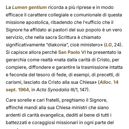
La
Lumen gentium
ricorda a più riprese e in modo
efficace il carattere collegiale e comunionale di questa
missione apostolica, ribadendo che l’«ufficio che il
Signore ha affidato ai pastori del suo popolo è un vero
servizio, che nella sacra Scrittura è chiamato
significativamente “diakonia”, cioè ministero» (
LG
, 24).
Si capisce allora perché
San Paolo VI
ha presentato la
gerarchia come realtà «nata dalla carità di Cristo, per
compiere, diffondere e garantire la trasmissione intatta
e feconda del tesoro di fede, di esempi, di precetti, di
carismi, lasciato da Cristo alla sua Chiesa» (
Alloc
. 14
sept. 1964
, in
Acta Synodalia
III/1, 147).
Care sorelle e cari fratelli, preghiamo il Signore,
affinché mandi alla sua Chiesa ministri che siano
ardenti di carità evangelica, dediti al bene di tutti i
battezzati e coraggiosi missionari in ogni parte del