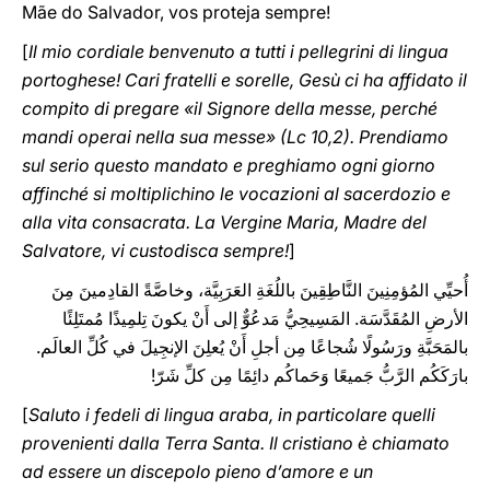
Mãe do Salvador, vos proteja sempre!
[
Il mio cordiale benvenuto a tutti i pellegrini di lingua
portoghese! Cari fratelli e sorelle, Gesù ci ha affidato il
compito di pregare «il Signore della messe, perché
mandi operai nella sua messe» (Lc 10,2). Prendiamo
sul serio questo mandato e preghiamo ogni giorno
affinché si moltiplichino le vocazioni al sacerdozio e
alla vita consacrata. La Vergine Maria, Madre del
Salvatore, vi custodisca sempre!
]
أُحيِّي المُؤمِنِينَ النَّاطِقِينَ باللُغَةِ العَرَبِيَّة، وخاصَّةً القادِمينَ مِنَ
الأرضِ المُقَدَّسَة. المَسِيحِيُّ مَدعُوٌّ إلى أَنْ يكونَ تِلمِيذًا مُمتَلِئًا
بالمَحَبَّةِ ورَسُولًا شُجاعًا مِن أجلِ أَنْ يُعلِنَ الإنجِيلَ في كُلِّ العالَم.
بارَكَكُم الرَّبُّ جَميعًا وَحَماكُم دائِمًا مِن كلِّ شَرّ!
[
Saluto i fedeli di lingua araba, in particolare quelli
provenienti dalla Terra Santa. Il cristiano è chiamato
ad essere un discepolo pieno d’amore e un