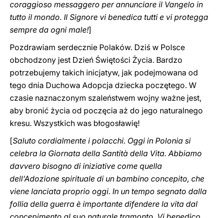
coraggioso messaggero per annunciare il Vangelo in
tutto il mondo. Il Signore vi benedica tutti e vi protegga
‎sempre da ogni male‎‎‎‏!
]
Pozdrawiam serdecznie Polaków. Dziś w Polsce
obchodzony jest Dzień Świętości Życia. Bardzo
potrzebujemy takich inicjatyw, jak podejmowana od
tego dnia Duchowa Adopcja dziecka poczętego. W
czasie naznaczonym szaleństwem wojny ważne jest,
aby bronić życia od poczęcia aż do jego naturalnego
kresu. Wszystkich was błogosławię!
[
Saluto cordialmente i polacchi. Oggi in Polonia si
celebra la Giornata della Santità della Vita. Abbiamo
davvero bisogno di iniziative come quella
dell’Adozione spirituale di un bambino concepito, che
viene lanciata proprio oggi. In un tempo segnato dalla
follia della guerra è importante difendere la vita dal
concepimento al suo naturale tramonto. Vi benedico