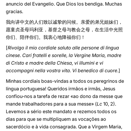
anuncio del Evangelio. Que Dios los bendiga. Muchas
gracias.
我向讲中文的人们致以诚挚的问候。亲爱的弟兄姐妹们，
愿童贞圣母玛利亚，基督之母与教会之母，在生活中光照
你们、陪伴你们。我衷心地降福你们！
[
Rivolgo il mio cordiale saluto alle persone di lingua
cinese. Cari fratelli e sorelle, la Vergine Maria, madre
di Cristo e madre della Chiesa, vi illumini e vi
accompagni nella vostra vita. Vi benedico di cuore
.]
Minhas cordiais boas-vindas a todos os peregrinos de
língua portuguesa! Queridos irmãos e irmãs, Jesus
confiou-nos a tarefa de rezar «ao dono da messe que
mande trabalhadores para a sua messe» (
Lc
10, 2).
Levemos a sério este mandato e rezemos todos os
dias para que se multipliquem as vocações ao
sacerdócio e à vida consagrada. Que a Virgem Maria,