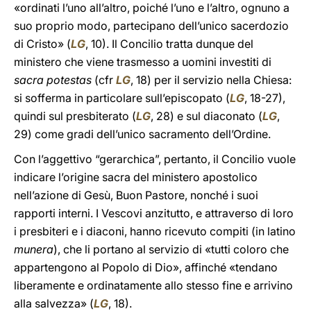
«ordinati l’uno all’altro, poiché l’uno e l’altro, ognuno a
suo proprio modo, partecipano dell’unico sacerdozio
di Cristo» (
LG
, 10). Il Concilio tratta dunque del
ministero che viene trasmesso a uomini investiti di
sacra potestas
(cfr
LG
, 18) per il servizio nella Chiesa:
si sofferma in particolare sull’episcopato (
LG
, 18-27),
quindi sul presbiterato (
LG
, 28) e sul diaconato (
LG
,
29) come gradi dell’unico sacramento dell’Ordine.
Con l’aggettivo “gerarchica”, pertanto, il Concilio vuole
indicare l’origine sacra del ministero apostolico
nell’azione di Gesù, Buon Pastore, nonché i suoi
rapporti interni. I Vescovi anzitutto, e attraverso di loro
i presbiteri e i diaconi, hanno ricevuto compiti (in latino
munera
), che li portano al servizio di «tutti coloro che
appartengono al Popolo di Dio», affinché «tendano
liberamente e ordinatamente allo stesso fine e arrivino
alla salvezza» (
LG
, 18).