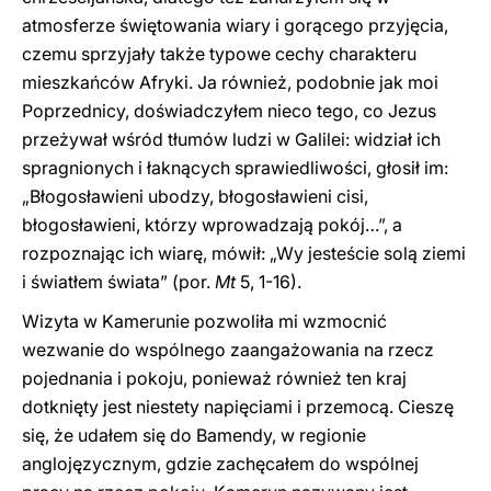
atmosferze świętowania wiary i gorącego przyjęcia,
czemu sprzyjały także typowe cechy charakteru
mieszkańców Afryki. Ja również, podobnie jak moi
Poprzednicy, doświadczyłem nieco tego, co Jezus
przeżywał wśród tłumów ludzi w Galilei: widział ich
spragnionych i łaknących sprawiedliwości, głosił im:
„Błogosławieni ubodzy, błogosławieni cisi,
błogosławieni, którzy wprowadzają pokój…”, a
rozpoznając ich wiarę, mówił: „Wy jesteście solą ziemi
i światłem świata” (por.
Mt
5, 1-16).
Wizyta w Kamerunie pozwoliła mi wzmocnić
wezwanie do wspólnego zaangażowania na rzecz
pojednania i pokoju, ponieważ również ten kraj
dotknięty jest niestety napięciami i przemocą. Cieszę
się, że udałem się do Bamendy, w regionie
anglojęzycznym, gdzie zachęcałem do wspólnej