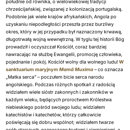
południe od równika, o wielowiekowej tradycji
chrześcijańskiej, związanej z kolonizacją portugalską.
Podobnie jak wiele krajów afrykańskich, Angola po
uzyskaniu niepodległości przeszła przez burzliwy
okres, który w jej przypadku był naznaczony krwawą,
długotrwałą wojną wewnętrzną. W tyglu tej historii Bóg
prowadził i oczyszczał Kościół, coraz bardziej
nawracając na służbę Ewangelii, promocję człowieka,
pojednanie i pokój. Kościół wolny dla wolnego ludu!
W
sanktuarium maryjnym
Mamã Muxima
– co oznacza
„Matka serca” – poczułem bicie serca narodu
angolskiego. Podczas różnych spotkań z radością
widziałem wiele sióstr zakonnych i zakonników w
każdym wieku, będących proroctwem Królestwa
niebieskiego pośród swojego ludu; widziałem
katechistów i katechetów, którzy całkowicie
poświęcają się dobru wspólnot; widziałem twarze
osób starszych, naznaczone trudami i cierpieniami, a