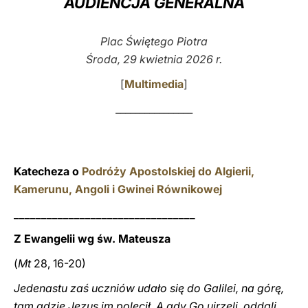
AUDIENCJA GENERALNA
LATINE
Plac Świętego Piotra
Środa, 29 kwietnia 2026 r.
[
Multimedia
]
________________
Katecheza o
Podróży Apostolskiej do Algierii,
Kamerunu, Angoli i Gwinei Równikowej
_________________________________
Z Ewangelii wg św. Mateusza
(
Mt
28, 16-20)
Jedenastu zaś uczniów udało się do Galilei, na górę,
tam gdzie Jezus im polecił. A gdy Go ujrzeli, oddali