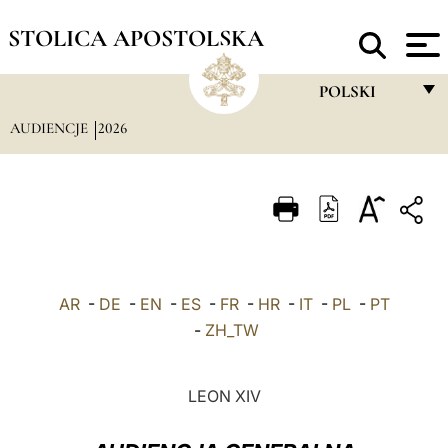
STOLICA APOSTOLSKA
POLSKI
AUDIENCJE
2026
FRANÇAIS
ENGLISH
ITALIANO
PORTUGUÊS
ESPAÑOL
AR
-
DE
-
EN
-
ES
-
FR
-
HR
-
IT
-
PL
-
PT
DEUTSCH
-
ZH_TW
POLSKI
LEON XIV
العربيّة
中文