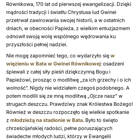
Równikowa, 170 lat od pierwszej ewangelizacji. Dzięki
mądrości tradycji i światłu Chrystusa lud Gwinei
przetrwał zawirowania swojej historii, a w ostatnich
dniach, w obecności Papieża, z wielkim entuzjazmem
odnowił swoją wolę wspólnego wędrowania ku
przyszłości pełnej nadziei.
Nie mogę zapomnieć tego, co wydarzyło się
w
więzieniu w Bata w Gwinei Równikowej
: osadzeni
śpiewali z całej siły pieśń dziękczynną Bogu i
Papieżowi, prosząc o modlitwę „za ich grzechy i o ich
wolność”. Nigdy nie widziałem czegoś podobnego. A
potem modlili się ze mną modlitwą „Ojcze nasz” w
strugach deszczu. Prawdziwy znak Królestwa Bożego!
Również w deszczu rozpoczęło się wielkie spotkanie
z
młodzieżą na stadionie w Bata
. Było to święto
chrześcijańskiej radości, pełne poruszających
świadectw młodych ludzi, którzy w Ewangelii