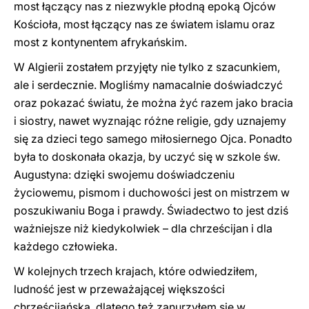
most łączący nas z niezwykle płodną epoką Ojców
Kościoła, most łączący nas ze światem islamu oraz
most z kontynentem afrykańskim.
W Algierii zostałem przyjęty nie tylko z szacunkiem,
ale i serdecznie. Mogliśmy namacalnie doświadczyć
oraz pokazać światu, że można żyć razem jako bracia
i siostry, nawet wyznając różne religie, gdy uznajemy
się za dzieci tego samego miłosiernego Ojca. Ponadto
była to doskonała okazja, by uczyć się w szkole św.
Augustyna: dzięki swojemu doświadczeniu
życiowemu, pismom i duchowości jest on mistrzem w
poszukiwaniu Boga i prawdy. Świadectwo to jest dziś
ważniejsze niż kiedykolwiek – dla chrześcijan i dla
każdego człowieka.
W kolejnych trzech krajach, które odwiedziłem,
ludność jest w przeważającej większości
chrześcijańska, dlatego też zanurzyłem się w