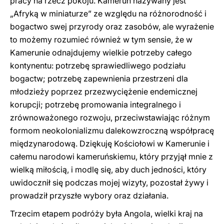
pracy na rzecz pokoju. Kamerun nazywany jest
„Afryką w miniaturze” ze względu na różnorodność i
bogactwo swej przyrody oraz zasobów, ale wyrażenie
to możemy rozumieć również w tym sensie, że w
Kamerunie odnajdujemy wielkie potrzeby całego
kontynentu: potrzebę sprawiedliwego podziału
bogactw; potrzebę zapewnienia przestrzeni dla
młodzieży poprzez przezwyciężenie endemicznej
korupcji; potrzebę promowania integralnego i
zrównoważonego rozwoju, przeciwstawiając różnym
formom neokolonializmu dalekowzroczną współpracę
międzynarodową. Dziękuję Kościołowi w Kamerunie i
całemu narodowi kameruńskiemu, który przyjął mnie z
wielką miłością, i modlę się, aby duch jedności, który
uwidocznił się podczas mojej wizyty, pozostał żywy i
prowadził przyszłe wybory oraz działania.
Trzecim etapem podróży była Angola, wielki kraj na