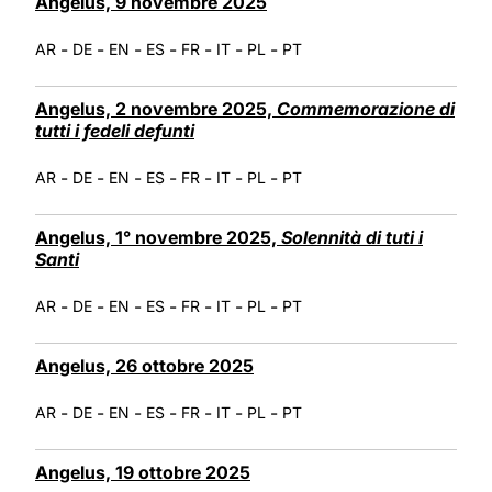
Angelus, 9 novembre 2025
-
-
-
-
-
-
-
AR
DE
EN
ES
FR
IT
PL
PT
Angelus, 2 novembre 2025,
Commemorazione di
tutti i fedeli defunti
-
-
-
-
-
-
-
AR
DE
EN
ES
FR
IT
PL
PT
Angelus, 1° novembre 2025,
Solennità di tuti i
Santi
-
-
-
-
-
-
-
AR
DE
EN
ES
FR
IT
PL
PT
Angelus, 26 ottobre 2025
-
-
-
-
-
-
-
AR
DE
EN
ES
FR
IT
PL
PT
Angelus, 19 ottobre 2025