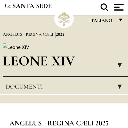
La
SANTA SEDE
ITALIANO
FRANÇAIS
ANGELUS - REGINA CÆLI
2025
ENGLISH
ITALIANO
LEONE XIV
PORTUGUÊS
▸
ESPAÑOL
DOCUMENTI
▸
DEUTSCH
POLSKI
العربيّة
中文
ANGELUS - REGINA CÆLI 2025