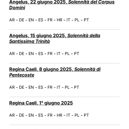
Angelus, 22 giugno 2025,
Solennità del Corpus
Domini
-
-
-
-
-
-
-
-
AR
DE
EN
ES
FR
HR
IT
PL
PT
Angelus, 15 giugno 2025,
Solennità della
Santissima Trinità
-
-
-
-
-
-
-
AR
DE
EN
ES
FR
IT
PL
PT
Regina Caeli, 8 giugno 2025,
Solennità di
Pentecoste
-
-
-
-
-
-
-
AR
DE
EN
ES
FR
IT
PL
PT
Regina Caeli, 1° giugno 2025
-
-
-
-
-
-
-
-
AR
DE
EN
ES
FR
HR
IT
PL
PT