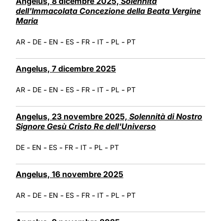
Angelus, 8 dicembre 2025,
Solennità
dell'Immacolata Concezione della Beata Vergine
Maria
-
-
-
-
-
-
-
AR
DE
EN
ES
FR
IT
PL
PT
Angelus, 7 dicembre 2025
-
-
-
-
-
-
-
AR
DE
EN
ES
FR
IT
PL
PT
Angelus, 23 novembre 2025,
Solennità di Nostro
Signore Gesù Cristo Re dell'Universo
-
-
-
-
-
-
DE
EN
ES
FR
IT
PL
PT
Angelus, 16 novembre 2025
-
-
-
-
-
-
-
AR
DE
EN
ES
FR
IT
PL
PT