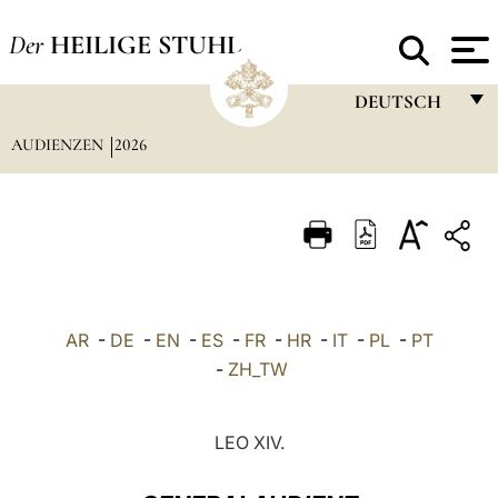
Der
HEILIGE STUHL
DEUTSCH
AUDIENZEN
2026
FRANÇAIS
ENGLISH
ITALIANO
PORTUGUÊS
ESPAÑOL
AR
-
DE
-
EN
-
ES
-
FR
-
HR
-
IT
-
PL
-
PT
DEUTSCH
-
ZH_TW
POLSKI
LEO XIV.
العربيّة
中文