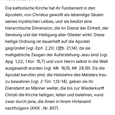
Die katholische Kirche hat ihr Fundament in den
Aposteln, von Christus gewollt als lebendige Säulen
seines mystischen Leibes, und sie besitzt eine
hierarchische Dimension, die im Dienst der Einheit, der
Sendung und der Heiligung aller Glieder wirkt. Diese
heilige Ordnung ist dauerhaft auf die Apostel
gegründet (vgl.
Eph
2,20;
Offb
21,14), da sie
maßgebliche Zeugen der Auferstehung Jesu sind (vgl.
Apg
1,22;
1 Kor
15,7) und vom Herrn selbst in die Welt
ausgesandt wurden (vgl.
Mk
16,15;
Mt
28,19). Da die
Apostel berufen sind, die Heilslehre des Meisters treu
zu bewahren (vgl.
2 Tim
1,13-14), geben sie ihr
Dienstamt an Männer weiter, die bis zur Wiederkunft
Christi die Kirche heiligen, leiten und belehren, »und
zwar durch jene, die ihnen in ihrem Hirtenamt
nachfolgen« (
KKK
, Nr. 857).