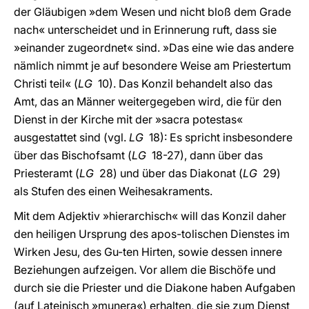
der Gläubigen »dem Wesen und nicht bloß dem Grade
nach« unterscheidet und in Erinnerung ruft, dass sie
»einander zugeordnet« sind. »Das eine wie das andere
nämlich nimmt je auf besondere Weise am Priestertum
Christi teil« (
LG
10). Das Konzil behandelt also das
Amt, das an Männer weitergegeben wird, die für den
Dienst in der Kirche mit der »sacra potestas«
ausgestattet sind (vgl.
LG
18): Es spricht insbesondere
über das Bischofsamt (
LG
18-27), dann über das
Priesteramt (
LG
28) und über das Diakonat (
LG
29)
als Stufen des einen Weihesakraments.
Mit dem Adjektiv »hierarchisch« will das Konzil daher
den heiligen Ursprung des apos-tolischen Dienstes im
Wirken Jesu, des Gu-ten Hirten, sowie dessen innere
Beziehungen aufzeigen. Vor allem die Bischöfe und
durch sie die Priester und die Diakone haben Aufgaben
(auf Lateinisch »munera«) erhalten, die sie zum Dienst