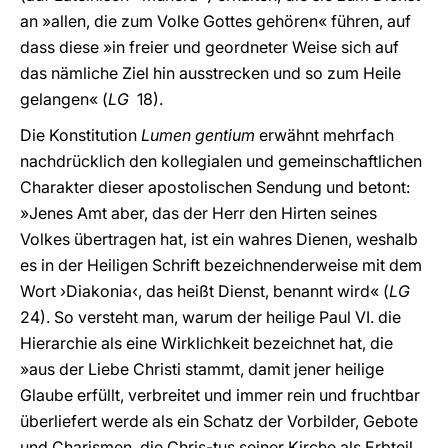
an »allen, die zum Volke Gottes gehören« führen, auf
dass diese »in freier und geordneter Weise sich auf
das nämliche Ziel hin ausstrecken und so zum Heile
gelangen« (
LG
18).
Die Konstitution
Lumen gentium
erwähnt mehrfach
nachdrücklich den kollegialen und gemeinschaftlichen
Charakter dieser apostolischen Sendung und betont:
»Jenes Amt aber, das der Herr den Hirten seines
Volkes übertragen hat, ist ein wahres Dienen, weshalb
es in der Heiligen Schrift bezeichnenderweise mit dem
Wort ›Diakonia‹, das heißt Dienst, benannt wird« (
LG
24). So versteht man, warum der heilige Paul VI. die
Hierarchie als eine Wirklichkeit bezeichnet hat, die
»aus der Liebe Christi stammt, damit jener heilige
Glaube erfüllt, verbreitet und immer rein und fruchtbar
überliefert werde als ein Schatz der Vorbilder, Gebote
und Charismen, die Chris-tus seiner Kirche als Erbteil