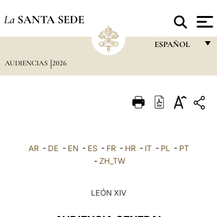
La
SANTA SEDE
ESPAÑOL
AUDIENCIAS
2026
FRANÇAIS
ENGLISH
ITALIANO
PORTUGUÊS
ESPAÑOL
AR
-
DE
-
EN
-
ES
-
FR
-
HR
-
IT
-
PL
-
PT
DEUTSCH
-
ZH_TW
POLSKI
LEÓN XIV
العربيّة
中文