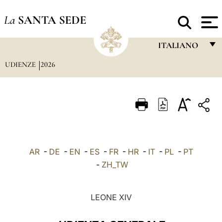
La
SANTA SEDE
ITALIANO
UDIENZE
2026
FRANÇAIS
ENGLISH
ITALIANO
PORTUGUÊS
ESPAÑOL
AR
-
DE
-
EN
-
ES
-
FR
-
HR
-
IT
-
PL
-
PT
DEUTSCH
-
ZH_TW
POLSKI
LEONE XIV
العربيّة
中文