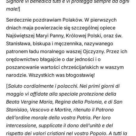
Signore vi benedica tutti e vi protegga ‎sempre da ogni
male!
]
Serdecznie pozdrawiam Polaków. W pierwszych
dniach maja powierzacie się szczególnej opiece
Najświętszej Maryi Panny, Królowej Polski, oraz św.
Stanisława, biskupa i męczennika, nazywanego
patronem ładu moralnego waszej Ojczyzny. Przez ich
orędownictwo błagajcie o dar jedności i o
poszanowanie wartości chrześcijańskich w waszym
narodzie. Wszystkich was błogosławię!
[
Saluto cordialmente i polacchi. Nei primi giorni di
maggio vi affidate alla speciale protezione della
Beata Vergine Maria, Regina della Polonia, e di San
Stanislao, Vescovo e Martire, ritenuto il Patrono
dell’ordine morale della vostra Patria. Per loro
intercessione, supplicate il dono dell’unità e del
rispetto dei valori cristiani nel vostro Popolo. A tutti la