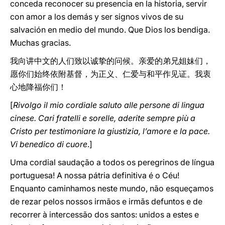
conceda reconocer su presencia en la historia, servir
con amor a los demás y ser signos vivos de su
salvación en medio del mundo. Que Dios los bendiga.
Muchas gracias.
我向讲中文的人们致以诚挚的问候。亲爱的弟兄姐妹们，
愿你们始终依附基督，为正义、仁爱与和平作见证。我衷
心地降福你们！
[
Rivolgo il mio cordiale saluto alle persone di lingua
cinese. Cari fratelli e sorelle, aderite sempre più a
Cristo per testimoniare la giustizia, l’amore e la pace.
Vi benedico di cuore
.]
Uma cordial saudação a todos os peregrinos de língua
portuguesa! A nossa pátria definitiva é o Céu!
Enquanto caminhamos neste mundo, não esqueçamos
de rezar pelos nossos irmãos e irmãs defuntos e de
recorrer à intercessão dos santos: unidos a estes e