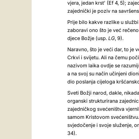
vjera, jedan krst' (Ef 4, 5); z
zajednički je poziv na savršens
Prije bilo kakve razlike u služb
zaboravi ono što je već rečeno
djece Božje (usp.
LG
, 9).
Naravno, što je veći dar, to je
Crkvi i svijetu. Ali na čemu po
nazivom laika ovdje se razumiju s
a na svoj su način učinjeni dio
dio poslanja cijeloga kršćansk
Sveti Božji narod, dakle, nikada
organski strukturirana zajedni
zajedničkog svećeništva vjernik
samom Kristovom svećeništvu. Na
svjedočenje i svoje služenje, o
34).