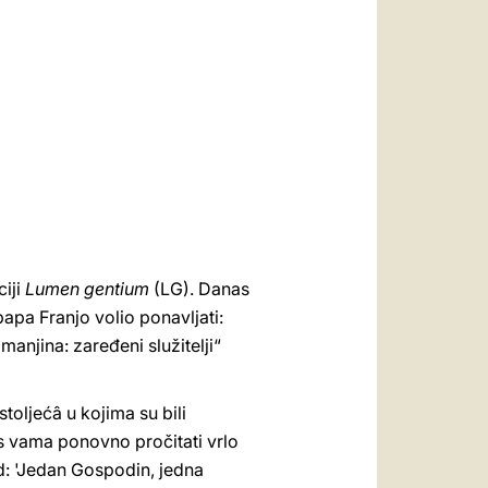
العربيّة
中文
LATINE
ciji
Lumen gentium
(LG). Danas
apa Franjo volio ponavljati:
manjina: zaređeni služitelji“
stoljećâ u kojima su bili
 s vama ponovno pročitati vrlo
od: 'Jedan Gospodin, jedna