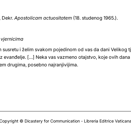
, Dekr.
Apostolicam actuositatem
(18. studenog 1965.).
 vjernicima
 susretu i želim svakom pojedinom od vas da dani Velikog t
a uz evanđelje. […] Neka vas vazmeno otajstvo, koje ovih dan
jem drugima, posebno najranjivijima.
Copyright © Dicastery for Communication - Libreria Editrice Vatican