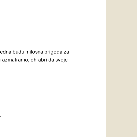
jedna budu milosna prigoda za
a razmatramo, ohrabri da svoje
a