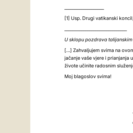
___________________
[1] Usp. Drugi vatikanski koncil
______________________________
U sklopu pozdrava talijanskim
[…] Zahvaljujem svima na ovom
jačanje vaše vjere i prianjanj
živote učinite radosnim služen
Moj blagoslov svima!