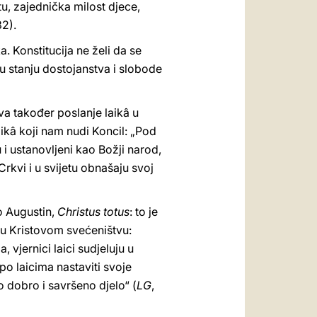
tu, zajednička milost djece,
32).
a. Konstitucija ne želi da se
u stanju dostojanstva i slobode
va također poslanje laikâ u
aikâ koji nam nudi Koncil: „Pod
u i ustanovljeni kao Božji narod,
Crkvi i u svijetu obnašaju svoj
ao Augustin,
Christus totus
: to je
 u Kristovom svećeništvu:
, vjernici laici sudjeluju u
po laicima nastaviti svoje
o dobro i savršeno djelo“ (
LG
,