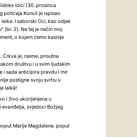
fideles laici
(30. prosinca
 poticaja Koncil je ispisao
laika. I saborski Oci, kao odjek
 (br. 2). Na taj je način moj
ument, o kojem ćemo kasnije
 Crkva je, naime, prisutna
nskom društvu i u svim ljudskim
 i sada anticipira pravdu i mir
šnije postigne svoju svrhu u
e laikâ!
o i živo ukorijenjena u
li evanđelja, svjedoci Božjeg
 poput Marije Magdalene, poput