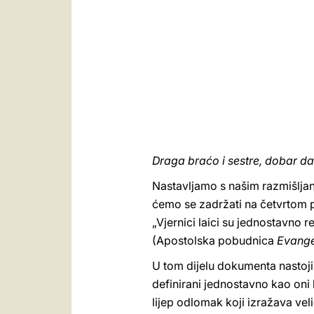
Draga braćo i sestre, dobar da
Nastavljamo s našim razmišljan
ćemo se zadržati na četvrtom po
„Vjernici laici su jednostavno r
(Apostolska pobudnica
Evange
U tom dijelu dokumenta nastoj
definirani jednostavno kao oni 
lijep odlomak koji izražava vel