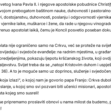
i svetog Ivana Pavla II. i njegove apostolske pobudnice
Christi
a svojom prebogatom baštinom nauke, duhovnosti i pastoralnog
vi, dostojanstvu, duhovnosti, poslanju i odgovornosti vjernika 
 vjernike laike, muškarce i žene, da rade u njegovu vinogradu“
enuo apostolat laikâ, čemu je Koncil posvetio poseban dok
ata nije ograničeno samo na Crkvu, već se proteže na svijet.
ovijedaju i svjedoče evanđelje: na radnim mjestima, u građa
edjeljenjima, pokazuju ljepotu kršćanskog života, koji ovdje
raljevstvu. Svijet treba da se „natopi Kristovim duhom i uspje
, 36). A to je moguće samo uz doprinos, služenje i svjedočenj
oja izlazi“, o kojoj nam je govorio papa Franjo: Crkva dubok
slanje, u kojoj smo svi pozvani biti učenici misionari, aposto
ista kojeg smo susreli!
i se pripremamo proslaviti obnovi u nama milost da budemo,
!