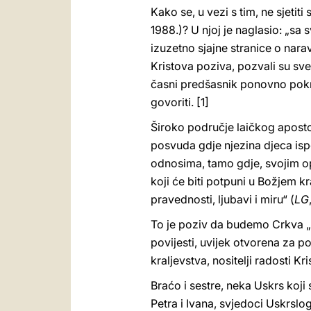
Kako se, u vezi s tim, ne sjetit
1988.)? U njoj je naglasio: „s
izuzetno sjajne stranice o nara
Kristova poziva, pozvali su sve
časni predšasnik ponovno pokr
govoriti. [1]
Široko područje laičkog apostol
posvuda gdje njezina djeca isp
odnosima, tamo gdje, svojim opr
koji će biti potpuni u Božjem k
pravednosti, ljubavi i miru“ (
LG
To je poziv da budemo Crkva „k
povijesti, uvijek otvorena za po
kraljevstva, nositelji radosti Kr
Braćo i sestre, neka Uskrs koj
Petra i Ivana, svjedoci Uskrslog