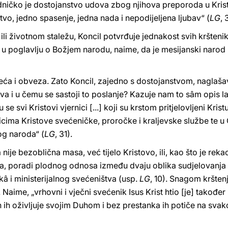
ajedničko je dostojanstvo udova zbog njihova preporoda u Kris
tvo, jedno spasenje, jedna nada i nepodijeljena ljubav“ (
LG
, 
i ili životnom staležu, Koncil potvrđuje jednakost svih krštenik
 u poglavlju o Božjem narodu, naime, da je mesijanski narod 
 veća i obveza. Zato Koncil, zajedno s dostojanstvom, naglaša
čiva i u čemu se sastoji to poslanje? Kazuje nam to sâm opis l
e svi Kristovi vjernici [...] koji su krstom pritjelovljeni Krist
nicima Kristove svećeničke, proročke i kraljevske službe te u 
og naroda“ (
LG
, 31).
 nije bezoblična masa, već tijelo Kristovo, ili, kao što je rek
ca, poradi plodnog odnosa između dvaju oblika sudjelovanja
â i ministerijalnog svećeništva (usp.
LG
, 10). Snagom krštenja
ime, „vrhovni i vječni svećenik Isus Krist htio [je] također 
n ih oživljuje svojim Duhom i bez prestanka ih potiče na svak