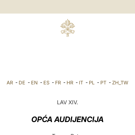
AR
-
DE
-
EN
-
ES
-
FR
-
HR
-
IT
-
PL
-
PT
-
ZH_TW
LAV XIV.
OPĆA AUDIJENCIJA