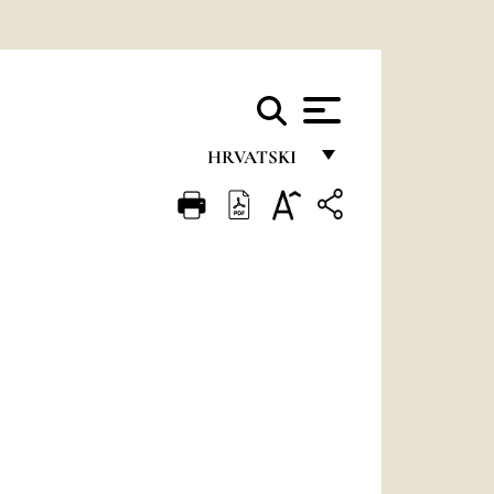
HRVATSKI
FRANÇAIS
ENGLISH
ITALIANO
PORTUGUÊS
ESPAÑOL
DEUTSCH
POLSKI