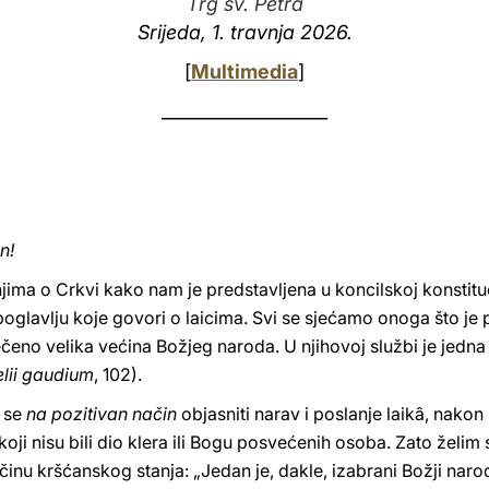
Trg sv. Petra
Srijeda, 1. travnja 2026.
[
Multimedia
]
___________________
n!
jima o Crkvi kako nam je predstavljena u koncilskoj konstitu
glavlju koje govori o laicima. Svi se sjećamo onoga što je p
ečeno velika većina Božjeg naroda. U njihovoj službi je jedna 
lii gaudium
, 102).
i se
na pozitivan način
objasniti narav i poslanje laikâ, nakon 
koji nisu bili dio klera ili Bogu posvećenih osoba. Zato želim
ičinu kršćanskog stanja: „Jedan je, dakle, izabrani Božji nar