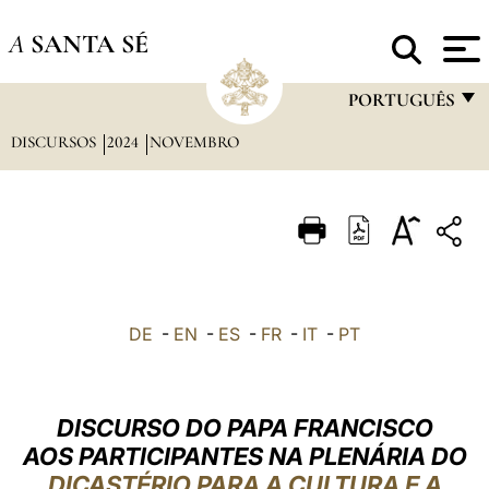
A
SANTA SÉ
PORTUGUÊS
DISCURSOS
2024
NOVEMBRO
FRANÇAIS
ENGLISH
ITALIANO
PORTUGUÊS
ESPAÑOL
DE
-
EN
-
ES
-
FR
-
IT
-
PT
DEUTSCH
POLSKI
DISCURSO DO PAPA FRANCISCO
العربيّة
AOS PARTICIPANTES NA PLENÁRIA DO
DICASTÉRIO PARA A CULTURA E A
中文