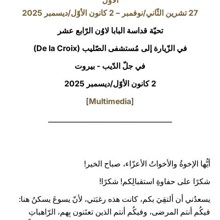
الأوّل
27 تشرين الثّاني/نوفمبر – 2 كانون الأوّل/ديسمبر 2025
LATINE
تحيّة قداسة البابا لاوُن الرّابع عشر
في الزّيارة إلى مُستشفى الصّليب (De la Croix)
في جلّ الدّيب - بيروت
2 كانون الأوّل/ديسمبر 2025
]
Multimedia
[
____________________________________
أيُّها الإخوةُ والأخواتُ الأعزّاء، صباح الخير!
شكرًا على حفاوةِ استقبالِكم! شكرًا!
يسعدُني أن ألتقِيَ بكم، كانت هذه رغبَتي، لأنّ يسوعَ يسكنُ هنا:
فيكُم أنتم المرضى، وفيكُم أنتم الذين تعتَنون بِهم، الرّاهباتِ