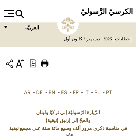
الكرسيّ الرَّسوليّ
العربيَّة
خطابات
2025
ديسمبر / كانون أول
FRANÇAIS
ENGLISH
ITALIANO
PORTUGUÊS
ESPAÑOL
AR
-
DE
-
EN
-
ES
-
FR
-
IT
-
PL
-
PT
DEUTSCH
POLSKI
الزّيارة الرّسوليّة إلى تركيّا ولبنان
والحجّ إلى إزنيق (نيقية)
العربيّة
في مناسبة ذكرى مرور ألف وسبع مائة سنة على مجمع نيقية
中文