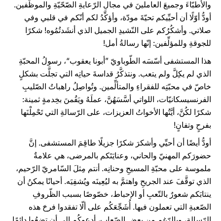
والأطبّاءَ وجميعَ العاملينَ في مجالِ الرّعايةِ الصّحّيّةِ والموظّفين.
أودُّ أوّلًا أن أحيِّيكم تحيّةَ مودّة، وأؤكِّدُ لكم أنّكم في قلبي وفي
صلاتي. وأشكُرُكم على النّشيدِ الجميل الذي أنشَدتُمُوه! شكرًا
للجوقةِ وللمؤلِّفين: إنّها رسالةُ أمل!
هذا المستشفى أسّسَه الطّوباويّ ”أبونا يعقوب“، رسولُ المحبّةِ
الذي لم يكِلَّ ولم يتعب. ونتذكَّرُ قداسةَ حياتِه التي تجلَّت بشكلٍ
خاصّ في محبّتِه للفقراءِ والمتألِّمين. وتُواصِلُ راهباتُ الصّليبِ
الفرنسيسكانيّات، اللواتي أسَّسَهُنَّ، عملَهُ ويَقُمنَ بخِدمةٍ ثمينة:
شكرًا لكُنَّ، أيَّتُها الأخواتُ العزيزات، على الرّسالةِ التي تَحْمِلْنَها
بفرحٍ وتفانٍ!
أودُّ أيضًا أن أحيِّي وأشكرَ شكرًا جزيلًا طاقِمَ المستشفى. إنَّ
حضورَكم المهنيّ والحاني، وعنايَتَكم بالمرضى، هي علامةٌ
ملموسة على محبّةِ المسيحِ وحنانِه. أنتم مِثلَ السّامريّ الرّحيم،
الذي توقَّفَ عند الجريحِ واهتمَّ به ليُعِينَه ويُشفِيَه. أحيانًا يمكنُ أن
ينتابَكم شعورٌ بالتّعبِ أو الإحباط، خصّوصًا بسبب الظّروفِ
الصّعبةِ التي تعملون فيها. أُشَجِّعَكُم على ألّا تفقدوا فرحَ هذه
الرّسالة، وبالرّغمِ من بعضِ الصّعاب، أدعوكُم إلى أن تضعُوا دائمًا