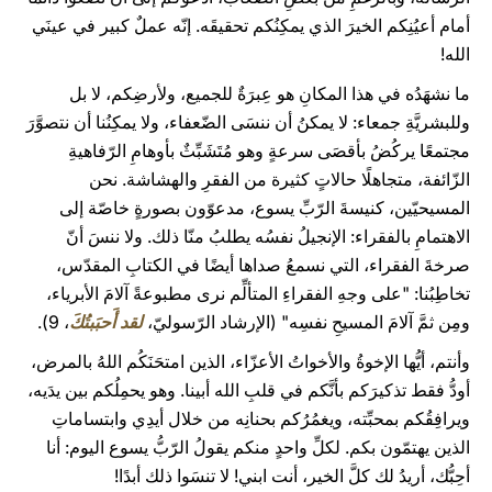
أمام أعيُنِكم الخيرَ الذي يمكِنُكم تحقيقَه. إنّه عملٌ كبير في عينَي
الله!
ما نشهَدُه في هذا المكانِ هو عِبرَةٌ للجميع، ولأرضِكم، لا بل
وللبشريَّةِ جمعاء: لا يمكنُ أن ننسَى الضّعفاء، ولا يمكِنُنا أن نتصوَّرَ
مجتمعًا يركُضُ بأقصَى سرعةٍ وهو مُتَشَبِّثٌ بأوهامِ الرّفاهيةِ
الزّائفة، متجاهلًا حالاتٍ كثيرة من الفقرِ والهشاشة. نحن
المسيحيّين، كنيسةَ الرّبِّ يسوع، مدعوّون بصورةٍ خاصّة إلى
الاهتمامِ بالفقراء: الإنجيلُ نفسُه يطلبُ منّا ذلك. ولا ننسَ أنّ
صرخةَ الفقراء، التي نسمعُ صداها أيضًا في الكتابِ المقدّس،
تخاطِبُنا: "على وجهِ الفقراءِ المتألِّم نرى مطبوعةً آلامَ الأبرياء،
ومِن ثمَّ آلامَ المسيحِ نفسِه" (الإرشاد الرّسوليّ،
لقد أَحبَبتُكَ
، 9).
وأنتم، أيُّها الإخوةُ والأخواتُ الأعزّاء، الذين امتحَنَكُم اللهُ بالمرض،
أودُّ فقط تذكيرَكم بأنَّكم في قلبِ الله أبينا. وهو يحمِلُكم بين يدَيه،
ويرافِقُكم بمحبِّته، ويغمُرُكم بحنانِه من خلال أيدِي وابتساماتِ
الذين يهتمّون بكم. لكلِّ واحدٍ منكم يقولُ الرّبُّ يسوع اليوم: أنا
أحِبُّك، أريدُ لك كلَّ الخير، أنت ابني! لا تنسَوا ذلك أبدًا!