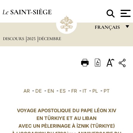
Le
SAINT-SIÈGE
FRANÇAIS
DISCOURS
2025
DÉCEMBRE
FRANÇAIS
ENGLISH
ITALIANO
PORTUGUÊS
ESPAÑOL
AR
-
DE
-
EN
-
ES
-
FR
-
IT
-
PL
-
PT
DEUTSCH
POLSKI
VOYAGE APOSTOLIQUE DU PAPE LÉON XIV
EN TÜRKIYE ET AU LIBAN
العربيّة
AVEC UN PÈLERINAGE À İZNIK (TÜRKIYE)
中文