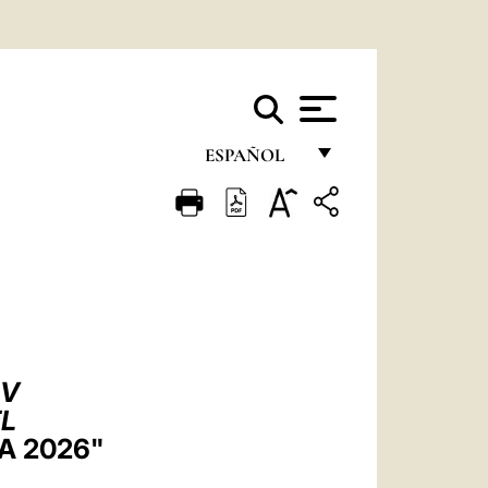
ESPAÑOL
FRANÇAIS
ENGLISH
ITALIANO
PORTUGUÊS
ESPAÑOL
IV
DEUTSCH
EL
A 2026"
POLSKI