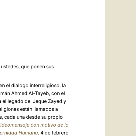
العربيّة
中文
LATINE
 ustedes, que ponen sus
el diálogo interreligioso: la
 Imán Ahmed Al-Tayeb, con el
 el legado del Jeque Zayed y
eligiones están llamados a
sas, cada una desde su propio
ideomensaje con motivo de la
aternidad Humana,
4 de febrero