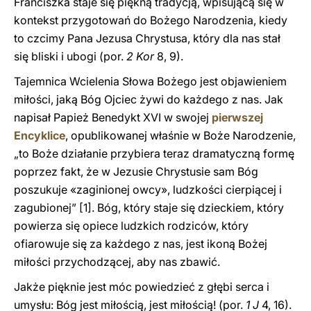
Franciszka staje się piękną tradycją, wpisującą się w
kontekst przygotowań do Bożego Narodzenia, kiedy
to czcimy Pana Jezusa Chrystusa, który dla nas stał
się bliski i ubogi (por.
2 Kor
8, 9).
Tajemnica Wcielenia Słowa Bożego jest objawieniem
miłości, jaką Bóg Ojciec żywi do każdego z nas. Jak
napisał Papież Benedykt XVI w swojej
pierwszej
Encyklice
, opublikowanej właśnie w Boże Narodzenie,
„to Boże działanie przybiera teraz dramatyczną formę
poprzez fakt, że w Jezusie Chrystusie sam Bóg
poszukuje «zaginionej owcy», ludzkości cierpiącej i
zagubionej”
[1]. Bóg, który staje się dzieckiem, który
powierza się opiece ludzkich rodziców, który
ofiarowuje się za każdego z nas, jest ikoną Bożej
miłości przychodzącej, aby nas zbawić.
Jakże pięknie jest móc powiedzieć z głębi serca i
umysłu: Bóg jest miłością, jest miłością! (por.
1 J
4, 16).