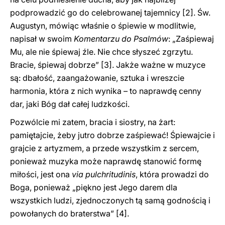
podprowadzić go do celebrowanej tajemnicy
[2]. Św.
Augustyn, mówiąc właśnie o śpiewie w modlitwie,
napisał w swoim
Komentarzu do Psalmów
: „Zaśpiewaj
Mu, ale nie śpiewaj źle. Nie chce słyszeć zgrzytu.
Bracie, śpiewaj dobrze”
[3]. Jakże ważne w muzyce
są: dbałość, zaangażowanie, sztuka i wreszcie
harmonia, która z nich wynika – to naprawdę cenny
dar, jaki Bóg dał całej ludzkości.
Pozwólcie mi zatem, bracia i siostry, na żart:
pamiętajcie, żeby jutro dobrze zaśpiewać! Śpiewajcie i
grajcie z artyzmem, a przede wszystkim z sercem,
ponieważ muzyka może naprawdę stanowić formę
miłości, jest ona
via pulchritudinis
, która prowadzi do
Boga, ponieważ „piękno jest Jego darem dla
wszystkich ludzi, zjednoczonych tą samą godnością i
powołanych do braterstwa”
[4].