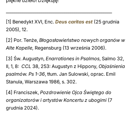
piękne dzieło! Dziękuję!
___________________________________________________
[1] Benedykt XVI, Enc.
Deus caritas est
(25 grudnia
2005), 12.
[2] Por. Tenże,
Błogosławieństwo nowych organów w
Alte Kapelle,
Regensburg (13 września 2006).
[3] Św. Augustyn,
Enarrationes in Psalmos
, Salmo 32,
II, 1, 8:
CCL
38, 253: Augustyn z Hippony,
Objaśnienia
psalmów. Ps 1-36
, tłum. Jan Sulowski, oprac. Emil
Stanula, Warszawa 1986, s. 302.
[4] Franciszek,
Pozdrowienie Ojca Świętego do
organizatorów i artystów Koncertu z ubogimi
(7
grudnia 2024).