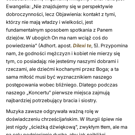
Ewangelia: „Nie znajdujemy się w perspektywie
dobroczynności, lecz Objawienia: kontakt z tymi,
którzy nie mają władzy i wielkości, jest
fundamentalnym sposobem spotkania z Panem
dziejów. W ubogich On ma nam wciąż coś do
powiedzenia” (Adhort. apost.
Dilexi te
, 5). Przypomina
nam, że godności mężczyzn i kobiet nie mierzy się
tym, co posiadają: nie jesteśmy naszymi dobrami i
rzeczami, ale dziećmi kochanymi przez Boga; a ta
sama miłość musi być wyznacznikiem naszego
postępowania wobec bliźniego. Dlatego podczas
naszego „Koncertu” pierwsze miejsca zajmują
najbardziej potrzebujący bracia i siostry.
Muzyka zawsze odgrywała ważną rolę w
doświadczeniu chrześcijańskim. W liturgii śpiew nie
jest nigdy „ścieżką dźwiękową”, zwykłym tłem, ale ma
na celu podniesienie ducha, aby jak najbliżej