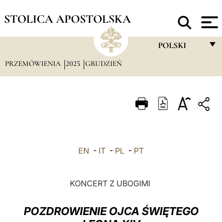
STOLICA APOSTOLSKA
POLSKI
PRZEMÓWIENIA
2025
GRUDZIEŃ
FRANÇAIS
ENGLISH
ITALIANO
PORTUGUÊS
ESPAÑOL
EN
-
IT
-
PL
-
PT
DEUTSCH
POLSKI
KONCERT Z UBOGIMI
العربيّة
POZDROWIENIE OJCA ŚWIĘTEGO
中文