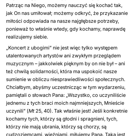
Patrząc na Niego, możemy nauczyć się kochać tak,
jak On nas umiłował; możemy odkryć, że przykazanie
miłości odpowiada na nasze najgłębsze potrzeby,
ponieważ to właśnie wtedy, gdy kochamy, naprawdę
realizujemy siebie.
„Koncert z ubogimi” nie jest więc tylko występem
utalentowanych artystów ani zwykłym przeglądem
muzycznym – jakkolwiek pięknym by on nie był – ani
też chwilą solidarności, która ma uspokoić nasze
sumienie w obliczu niesprawiedliwości społecznych.
Chciałbym, abyśmy uczestnicząc w tym wydarzeniu,
pamiętali o słowach Pana: „Wszystko, co uczyniliście
jednemu z tych braci moich najmniejszych, Mnieście
uczynili” (
Mt
25, 40). Tak właśnie jest! Jeśli konkretnie
kochamy tych, którzy są głodni i spragnieni, tych,
którzy nie mają ubrania, którzy są chorzy, są
cudzoziemcami, więźniami, miłujemy Pana. Taka jest