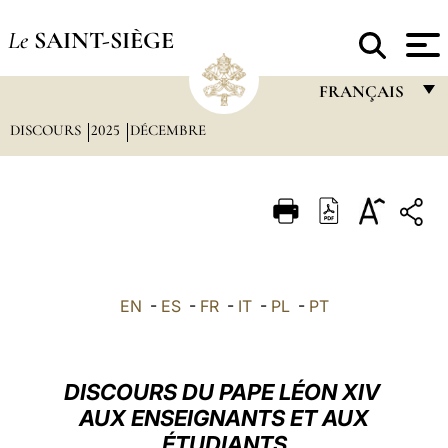
Le
SAINT-SIÈGE
FRANÇAIS
DISCOURS
2025
DÉCEMBRE
FRANÇAIS
ENGLISH
ITALIANO
PORTUGUÊS
ESPAÑOL
EN
-
ES
-
FR
-
IT
-
PL
-
PT
DEUTSCH
POLSKI
DISCOURS DU PAPE LÉON XIV
العربيّة
AUX ENSEIGNANTS ET AUX
ÉTUDIANTS
中文