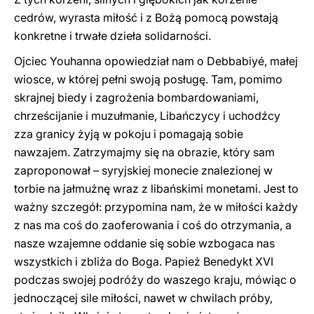
cedrów, wyrasta miłość i z Bożą pomocą powstają
konkretne i trwałe dzieła solidarności.
Ojciec Youhanna opowiedział nam o Debbabiyé, małej
wiosce, w której pełni swoją posługę. Tam, pomimo
skrajnej biedy i zagrożenia bombardowaniami,
chrześcijanie i muzułmanie, Libańczycy i uchodźcy
zza granicy żyją w pokoju i pomagają sobie
nawzajem. Zatrzymajmy się na obrazie, który sam
zaproponował – syryjskiej monecie znalezionej w
torbie na jałmużnę wraz z libańskimi monetami. Jest to
ważny szczegół: przypomina nam, że w miłości każdy
z nas ma coś do zaoferowania i coś do otrzymania, a
nasze wzajemne oddanie się sobie wzbogaca nas
wszystkich i zbliża do Boga. Papież Benedykt XVI
podczas swojej podróży do waszego kraju, mówiąc o
jednoczącej sile miłości, nawet w chwilach próby,