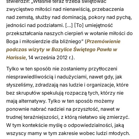
stwierdził: „Właśnie teraz trzeba świętować
zwycięstwo miłości nad nienawiścią, przebaczenia
nad zemstą, służby nad dominacją, pokory nad pychą,
jedności nad podziałami. […] [To] umiejętność
przekształcania naszych cierpień w wołanie miłości do
Boga i miłosierdzie dla bliźniego” (
Przemówienie
podczas wizyty w Bazylice Świętego Pawła w
Harissie
, 14 września 2012 r.).
Tylko w ten sposób nie zostaniemy przytłoczeni
niesprawiedliwością i nadużyciami, nawet gdy, jak
słyszeliśmy, zdradzają nas ludzie i organizacje, które
bez skrupułów spekulują rozpaczą tych, którzy nie
mają alternatywy. Tylko w ten sposób możemy
ponownie nabrać nadziei na przyszłość, nawet w
trudnej teraźniejszości, z którą niełatwo się zmierzyć.
W tym kontekście myślę o odpowiedzialności, jaką
wszyscy mamy w tym zakresie wobec ludzi młodych.