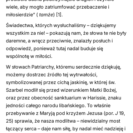
wiele, aby mogło zatriumfować przebaczenie i
miłosierdzie” (
tamże
)
[1].
Świadectwa, których wysłuchaliśmy – dziękujemy
wszystkim za nie! – pokazują nam, że słowa te nie były
daremne, a wręcz przeciwnie, znalazły posłuch i
odpowiedź, ponieważ tutaj nadal buduje się
wspólnotę w miłości.
W słowach Patriarchy, któremu serdecznie dziękuję,
możemy dostrzec źródło tej wytrwałości,
symbolizowanej przez cichą jaskinię, w której św.
Szarbel modlił się przed wizerunkiem Matki Bożej,
oraz przez obecność sanktuarium w Harissie, znaku
jedności całego narodu libańskiego. To właśnie
przebywanie z Maryją pod krzyżem Jezusa (por.
J
19,
25) sprawia, że nasza modlitwa – niewidzialny most
łączący serca – daje nam siłę, by nadal mieć nadzieję i