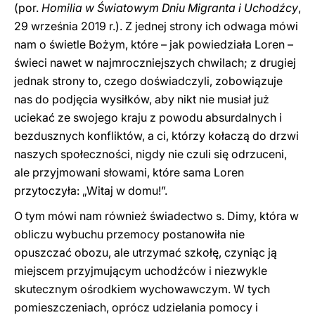
(por.
Homilia w Światowym Dniu Migranta i Uchodźcy
,
29 września 2019 r.). Z jednej strony ich odwaga mówi
nam o świetle Bożym, które – jak powiedziała Loren –
świeci nawet w najmroczniejszych chwilach; z drugiej
jednak strony to, czego doświadczyli, zobowiązuje
nas do podjęcia wysiłków, aby nikt nie musiał już
uciekać ze swojego kraju z powodu absurdalnych i
bezdusznych konfliktów, a ci, którzy kołaczą do drzwi
naszych społeczności, nigdy nie czuli się odrzuceni,
ale przyjmowani słowami, które sama Loren
przytoczyła: „Witaj w domu!”.
O tym mówi nam również świadectwo s. Dimy, która w
obliczu wybuchu przemocy postanowiła nie
opuszczać obozu, ale utrzymać szkołę, czyniąc ją
miejscem przyjmującym uchodźców i niezwykle
skutecznym ośrodkiem wychowawczym. W tych
pomieszczeniach, oprócz udzielania pomocy i