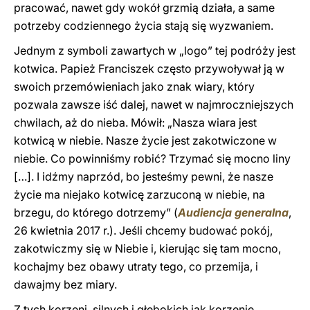
pracować, nawet gdy wokół grzmią działa, a same
potrzeby codziennego życia stają się wyzwaniem.
Jednym z symboli zawartych w „logo” tej podróży jest
kotwica. Papież Franciszek często przywoływał ją w
swoich przemówieniach jako znak wiary, który
pozwala zawsze iść dalej, nawet w najmroczniejszych
chwilach, aż do nieba. Mówił: „Nasza wiara jest
kotwicą w niebie. Nasze życie jest zakotwiczone w
niebie. Co powinniśmy robić? Trzymać się mocno liny
[…]. I idźmy naprzód, bo jesteśmy pewni, że nasze
życie ma niejako kotwicę zarzuconą w niebie, na
brzegu, do którego dotrzemy” (
Audiencja generalna
,
26 kwietnia 2017 r.). Jeśli chcemy budować pokój,
zakotwiczmy się w Niebie i, kierując się tam mocno,
kochajmy bez obawy utraty tego, co przemija, i
dawajmy bez miary.
Z tych korzeni, silnych i głębokich jak korzenie