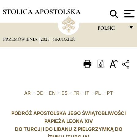
STOLICA APOSTOLSKA
POLSKI
PRZEMÓWIENIA
2025
GRUDZIEŃ
FRANÇAIS
ENGLISH
ITALIANO
PORTUGUÊS
ESPAÑOL
AR
-
DE
-
EN
-
ES
-
FR
-
IT
-
PL
-
PT
DEUTSCH
POLSKI
PODRÓŻ APOSTOLSKA JEGO ŚWIĄTOBLIWOŚCI
PAPIEŻA LEONA XIV
العربيّة
DO TURCJI I DO LIBANU Z PIELGRZYMKĄ DO
中文