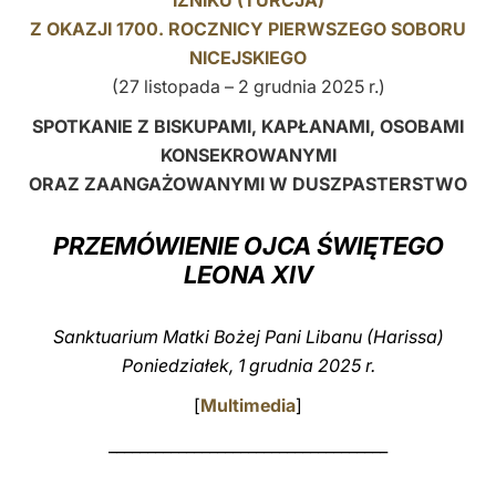
İZNIKU (TURCJA)
Z OKAZJI 1700. ROCZNICY PIERWSZEGO SOBORU
LATINE
NICEJSKIEGO
(27 listopada – 2 grudnia 2025 r.)
SPOTKANIE Z BISKUPAMI, KAPŁANAMI, OSOBAMI
KONSEKROWANYMI
ORAZ ZAANGAŻOWANYMI W DUSZPASTERSTWO
PRZEMÓWIENIE OJCA ŚWIĘTEGO
LEONA XIV
Sanktuarium Matki Bożej Pani Libanu (Harissa)
Poniedziałek, 1 grudnia 2025 r.
[
Multimedia
]
____________________________________