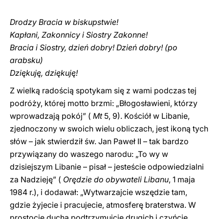
Drodzy Bracia w biskupstwie!
Kapłani, Zakonnicy i Siostry Zakonne!
Bracia i Siostry, dzień dobry! Dzień dobry! (po
arabsku)
Dziękuję, dziękuję!
Z wielką radością spotykam się z wami podczas tej
podróży, której motto brzmi: „Błogosławieni, którzy
wprowadzają pokój” (
Mt
5, 9). Kościół w Libanie,
zjednoczony w swoich wielu obliczach, jest ikoną tych
słów – jak stwierdził św. Jan Paweł II – tak bardzo
przywiązany do waszego narodu: „To wy w
dzisiejszym Libanie – pisał – jesteście odpowiedzialni
za Nadzieję” (
Orędzie do obywateli Libanu
, 1 maja
1984 r.), i dodawał: „Wytwarzajcie wszędzie tam,
gdzie żyjecie i pracujecie, atmosferę braterstwa. W
prostocie ducha podtrzymujcie drugich i czyńcie