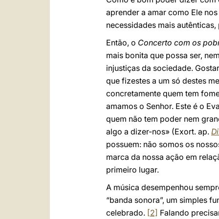
aprender a amar como Ele no
necessidades mais autênticas
Então, o
Concerto com os pob
mais bonita que possa ser, ne
injustiças da sociedade. Gosta
que fizestes a um só destes me
concretamente quem tem fome 
amamos o Senhor. Este é o Eva
quem não tem poder nem grande
algo a dizer-nos» (Exort. ap.
Di
possuem: não somos os nossos 
marca da nossa ação em relaçã
primeiro lugar.
A música desempenhou sempre um
“banda sonora”, um simples fun
celebrado.
[2]
Falando precisa