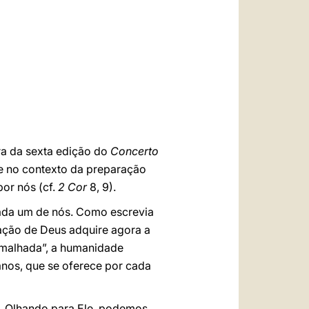
العربيّة
中文
LATINE
ra da sexta edição do
Concerto
ere no contexto da preparação
or nós (cf.
2 Cor
8, 9).
cada um de nós. Como escrevia
 ação de Deus adquire agora a
esmalhada”, a humanidade
nos, que se oferece por cada
). Olhando para Ele, podemos