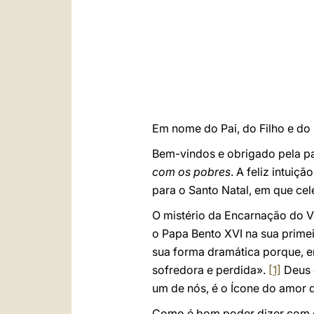
Em nome do Pai, do Filho e do 
Bem-vindos e obrigado pela pa
com os pobres
. A feliz intui
para o Santo Natal, em que ce
O mistério da Encarnação do V
o Papa Bento XVI na sua primei
sua forma dramática porque, e
sofredora e perdida».
[1]
Deus 
um de nós, é o Ícone do amor 
Como é bom poder dizer com o 