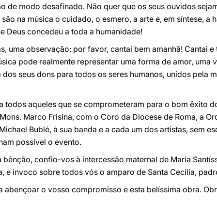
ão de modo desafinado. Não quer que os seus ouvidos sejam
ão na música o cuidado, o esmero, a arte e, em síntese, a h
e Deus concedeu a toda a humanidade!
mãs, uma observação: por favor, cantai bem amanhã! Cantai e 
música pode realmente representar uma forma de amor, uma
v
m dos seus dons para todos os seres humanos, unidos pela
a todos aqueles que se comprometeram para o bom êxito do
a Mons. Marco Frisina, com o Coro da Diocese de Roma, a O
a Michael Bublé, à sua banda e a cada um dos artistas, sem e
nam possível o evento.
bênção, confio-vos à intercessão maternal de Maria Santís
, e invoco sobre todos vós o amparo de Santa Cecília, padr
a abençoar o vosso compromisso e esta belíssima obra. Obr