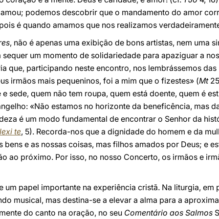
s amou; podemos descobrir que o mandamento do amor cor
, pois é quando amamos que nos realizamos verdadeirament
res
, não é apenas uma exibição de bons artistas, nem uma s
m sequer um momento de solidariedade para apaziguar a nos
ria que, participando neste encontro, nos lembrássemos das
us irmãos mais pequeninos, foi a mim que o fizestes» (
Mt
25
e sede, quem não tem roupa, quem está doente, quem é estr
ngelho: «Não estamos no horizonte da beneficência, mas d
za é um modo fundamental de encontrar o Senhor da histór
lexi te
, 5). Recorda-nos que a dignidade do homem e da mul
bens e as nossas coisas, mas filhos amados por Deus; e e
o ao próximo. Por isso, no nosso Concerto, os irmãos e ir
 papel importante na experiência cristã. Na liturgia, em p
do musical, mas destina-se a elevar a alma para a aproximar
mente do canto na oração, no seu
Comentário aos Salmos
S