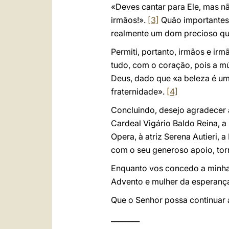
«Deves cantar para Ele, mas n
irmãos!».
[3]
Quão importantes s
realmente um dom precioso qu
Permiti, portanto, irmãos e ir
tudo, com o coração, pois a 
Deus, dado que «a beleza é u
fraternidade».
[4]
Concluindo, desejo agradecer 
Cardeal Vigário Baldo Reina, 
Opera, à atriz Serena Autieri, 
com o seu generoso apoio, tor
Enquanto vos concedo a minha 
Advento e mulher da esperança
Que o Senhor possa continuar 
________