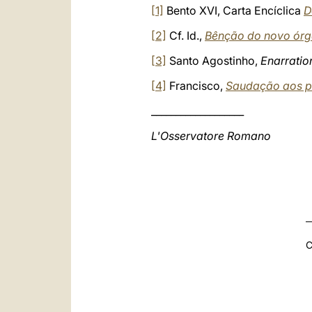
[1]
Bento XVI, Carta Encíclica
D
[2]
Cf. Id.,
Bênção do novo órgã
[3]
Santo Agostinho,
Enarratio
[4]
Francisco,
Saudação aos pr
___________________
L'Osservatore Romano
C