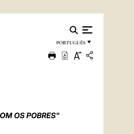
PORTUGUÊS
FRANÇAIS
ENGLISH
ITALIANO
PORTUGUÊS
ESPAÑOL
DEUTSCH
COM OS POBRES"
POLSKI