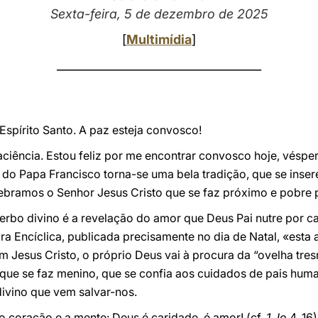
Sexta-feira, 5 de dezembro de 2025
[
Multimídia
]
____________________________________
Espírito Santo. A paz esteja convosco!
ciência. Estou feliz por me encontrar convosco hoje, véspe
ção do Papa Francisco torna-se uma bela tradição, que se ins
lebramos o Senhor Jesus Cristo que se faz próximo e pobre p
erbo divino é a revelação do amor que Deus Pai nutre por 
ra Encíclica, publicada precisamente no dia de Natal, «esta
m Jesus Cristo, o próprio Deus vai à procura da “ovelha tr
que se faz menino, que se confia aos cuidados de pais huma
divino que vem salvar-nos.
coração e a mente: Deus é caridade, é amor! (cf.
1 Jo
4, 16