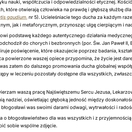
yku nauki, współczucia i odpowiedzialności etycznej. Kośció
 które otwierają człowieka na prawdę i głębszą służbę dla
atis gaudium
,
nr 5). Ucieleśniacie tego ducha za każdym raze
znym, jak i metaforycznym, przynosząc ulgę cierpiącym i nad
tanowi podstawę każdego autentycznego działania medyczne
odchodził do chorych i bezbronnych (por. Św. Jan Paweł II, 
ruje poświęcenie, które okazujecie poprzez badania, kształc
rca powierzone waszej opiece przypomina, że życie jest dar
as zatem do dalszego promowania ducha globalnej współpr
tępy w leczeniu pozostały dostępne dla wszystkich, zwłaszc
owierzam waszą pracę Najświętszemu Sercu Jezusa, Lekarzowi
rnią nadziei, oświetlając głęboką jedność między doskonało
g błogosławi was swoimi darami odwagi, wytrwałości i radośc
ga o błogosławieństwo dla was wszystkich i z przyjemności
ić sobie wspólne zdjęcie.