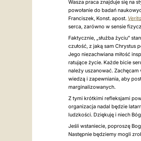
Wasza praca znajduje się na st
powołanie do badań naukowych,
Franciszek, Konst. apost.
Verit
serca, zarówno w sensie fizyc
Faktycznie, „służba życiu” s
czułość, z jaką sam Chrystus p
Jego niezachwiana miłość inspi
ratujące życie. Każde bicie se
należy uszanować. Zachęcam w
wiedzą i zapewniania, aby pos
marginalizowanych.
Z tymi krótkimi refleksjami p
organizacja nadal będzie lata
ludzkości. Dziękuję i niech Bó
Jeśli wstaniecie, poproszę Bo
Następnie będziemy mogli zrob