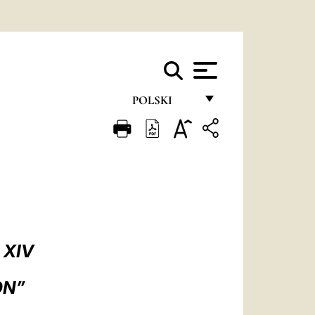
POLSKI
FRANÇAIS
ENGLISH
ITALIANO
PORTUGUÊS
ESPAÑOL
 XIV
DEUTSCH
ON”
POLSKI