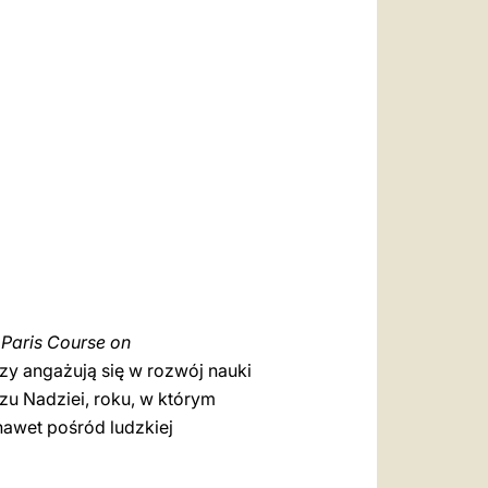
العربيّة
中文
LATINE
z
Paris Course on
zy angażują się w rozwój nauki
zu Nadziei, roku, w którym
nawet pośród ludzkiej