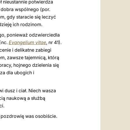
ł nieustannie potwierdza
 dobra wspólnego (por.
m, gdy staracie się leczyć
zieję ich rodzinom.
go, ponieważ odzwierciedla
Enc.
Evangelium vitae
, nr 41).
enie i delikatne zabiegi
em, zawsze tajemnicą, którą
acy, hojnego dzielenia się
za dla ubogich i
 dusz i ciał. Niech wasza
ścią naukową a służbą
i.
ą pozdrowię was osobiście.