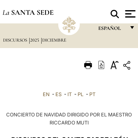
La
SANTA SEDE
ESPAÑOL
DISCURSOS
2025
DICIEMBRE
FRANÇAIS
ENGLISH
ITALIANO
PORTUGUÊS
ESPAÑOL
EN
-
ES
-
IT
-
PL
-
PT
DEUTSCH
POLSKI
CONCIERTO DE NAVIDAD DIRIGIDO POR EL MAESTRO
RICCARDO MUTI
العربيّة
中文