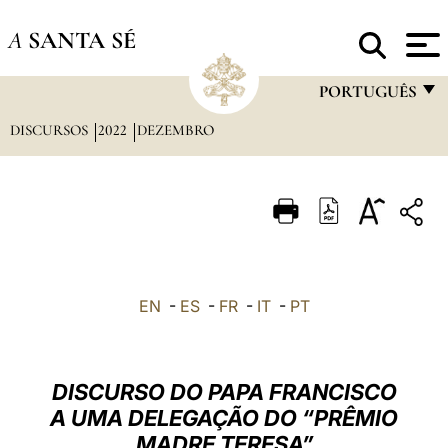
A
SANTA SÉ
PORTUGUÊS
DISCURSOS
2022
DEZEMBRO
FRANÇAIS
ENGLISH
ITALIANO
PORTUGUÊS
ESPAÑOL
EN
-
ES
-
FR
-
IT
-
PT
DEUTSCH
POLSKI
DISCURSO DO PAPA FRANCISCO
العربيّة
A UMA DELEGAÇÃO DO “PRÊMIO
MADRE TERESA”
中文