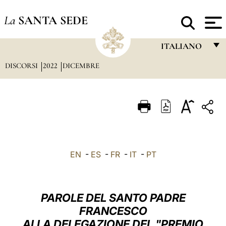
La
SANTA SEDE
ITALIANO
DISCORSI
2022
DICEMBRE
FRANÇAIS
ENGLISH
ITALIANO
PORTUGUÊS
ESPAÑOL
EN
-
ES
-
FR
-
IT
-
PT
DEUTSCH
POLSKI
PAROLE DEL SANTO PADRE
العربيّة
FRANCESCO
ALLA DELEGAZIONE DEL "PREMIO
中文