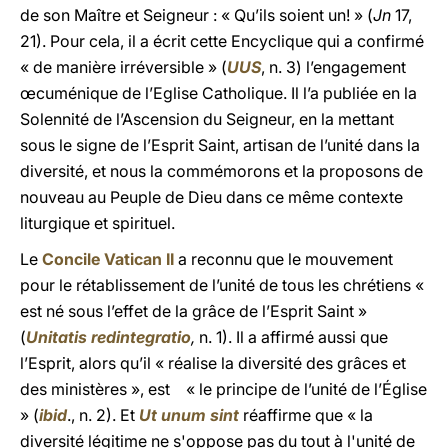
de son Maître et Seigneur : « Qu’ils soient un! » (
Jn
17,
21). Pour cela, il a écrit cette Encyclique qui a confirmé
« de manière irréversible » (
UUS
, n. 3) l’engagement
œcuménique de l’Eglise Catholique. Il l’a publiée en la
Solennité de l’Ascension du Seigneur, en la mettant
sous le signe de l’Esprit Saint, artisan de l’unité dans la
diversité, et nous la commémorons et la proposons de
nouveau au Peuple de Dieu dans ce même contexte
liturgique et spirituel.
Le
Concile Vatican II
a reconnu que le mouvement
pour le rétablissement de l’unité de tous les chrétiens «
est né sous l’effet de la grâce de l’Esprit Saint »
(
Unitatis redintegratio
,
n. 1). Il a affirmé aussi que
l’Esprit, alors qu’il « réalise la diversité des grâces et
des ministères », est « le principe de l’unité de l’Église
» (
ibid
., n. 2). Et
Ut unum sint
réaffirme que « la
diversité légitime ne s'oppose pas du tout à l'unité de