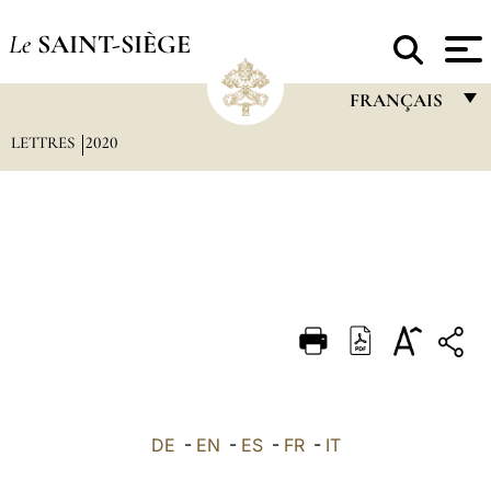
Le
SAINT-SIÈGE
FRANÇAIS
LETTRES
2020
FRANÇAIS
ENGLISH
ITALIANO
PORTUGUÊS
ESPAÑOL
DEUTSCH
POLSKI
العربيّة
DE
-
EN
-
ES
-
FR
-
IT
中文