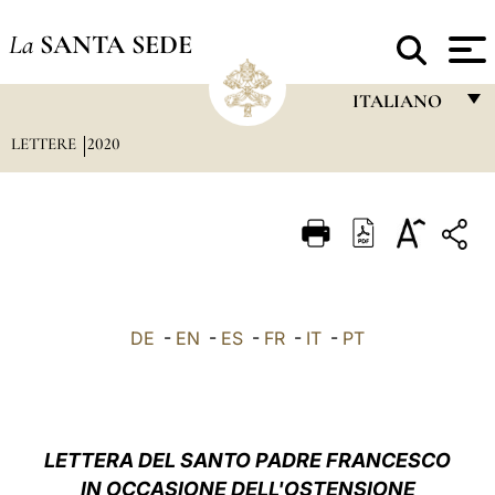
La
SANTA SEDE
ITALIANO
LETTERE
2020
FRANÇAIS
ENGLISH
ITALIANO
PORTUGUÊS
ESPAÑOL
DE
-
EN
-
ES
-
FR
-
IT
-
PT
DEUTSCH
POLSKI
العربيّة
LETTERA DEL SANTO PADRE FRANCESCO
IN OCCASIONE DELL'OSTENSIONE
中文