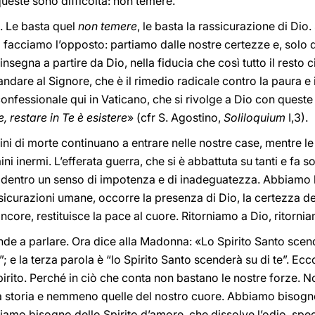
ueste sono difficoltà: non temere.
. Le basta quel
non temere
, le basta la rassicurazione di Dio
o facciamo l’opposto: partiamo dalle nostre certezze e, sol
nsegna a partire da Dio, nella fiducia che così tutto il resto c
andare al Signore, che è il rimedio radicale contro la paura e 
confessionale qui in Vaticano, che si rivolge a Dio con queste
, restare in Te è esistere
» (cfr S. Agostino,
Soliloquium
I,3).
gini di morte continuano a entrare nelle nostre case, mentre 
raini inermi. L’efferata guerra, che si è abbattuta su tanti e fa s
dentro un senso di impotenza e di inadeguatezza. Abbiamo bi
icurazioni umane, occorre la presenza di Dio, la certezza de
rancore, restituisce la pace al cuore. Ritorniamo a Dio, ritorn
ende a parlare. Ora dice alla Madonna: «Lo Spirito Santo scend
; e la terza parola è “lo Spirito Santo scenderà su di te”. Ec
pirito. Perché in ciò che conta non bastano le nostre forze. N
la storia e nemmeno quelle del nostro cuore. Abbiamo bisogno
biamo bisogno dello Spirito d’amore, che dissolve l’odio, speg