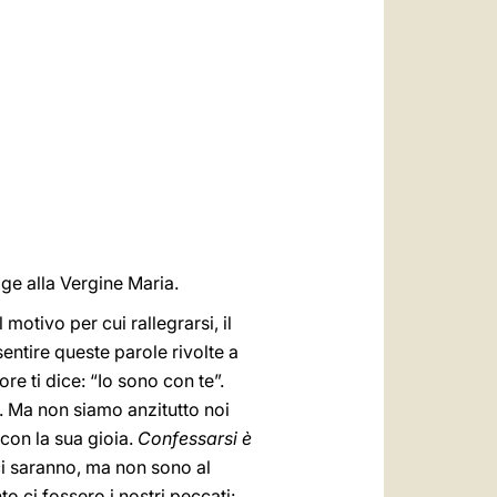
العربيّة
中文
LATINE
lge alla Vergine Maria.
l motivo per cui rallegrarsi, il
 sentire queste parole rivolte a
ore ti dice: “Io sono con te”.
 Ma non siamo anzitutto noi
 con la sua gioia.
Confessarsi è
 ci saranno, ma non sono al
o ci fossero i nostri peccati: