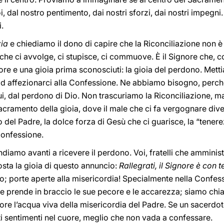
 dal nostro pentimento, dai nostri sforzi, dai nostri impegni. 
i.
zia
e chiediamo il dono di capire che la Riconciliazione non è
che ci avvolge, ci stupisce, ci commuove. È il Signore che, 
ore e una gioia prima sconosciuti: la gioia del perdono. Mett
d affezionarci alla Confessione. Ne abbiamo bisogno, perché 
qui, dal perdono di Dio. Non trascuriamo la Riconciliazione,
l Sacramento della gioia, dove il male che ci fa vergognare div
 del Padre, la dolce forza di Gesù che ci guarisce, la “tener
Confessione.
, andiamo avanti a ricevere il perdono. Voi, fratelli che amminis
osta la gioia di questo annuncio:
Rallegrati, il Signore è con t
o; porte aperte alla misericordia! Specialmente nella Confes
e prende in braccio le sue pecore e le accarezza; siamo chiam
uore l’acqua viva della misericordia del Padre. Se un sacerdo
i sentimenti nel cuore, meglio che non vada a confessare.