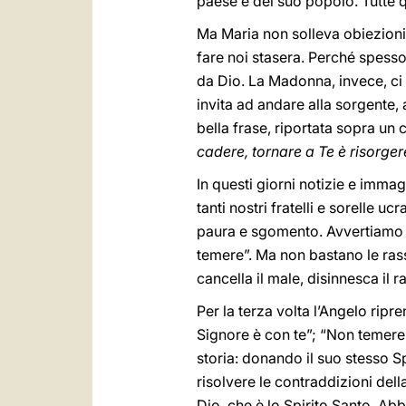
paese e del suo popolo. Tutte q
Ma Maria non solleva obiezioni
fare noi stasera. Perché spess
da Dio. La Madonna, invece, ci i
invita ad andare alla sorgente, 
bella frase, riportata sopra un 
cadere, tornare a Te è risorgere
In questi giorni notizie e imma
tanti nostri fratelli e sorelle uc
paura e sgomento. Avvertiamo 
temere”. Ma non bastano le rass
cancella il male, disinnesca il 
Per la terza volta l’Angelo ripr
Signore è con te”; “Non temere”
storia: donando il suo stesso S
risolvere le contraddizioni del
Dio, che è lo Spirito Santo. Ab