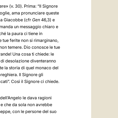
re» (v. 30). Prima: “Il Signore
ccoglie, ama pronunciare queste
 a Giacobbe (cfr
Gen
46,3) e
i manda un messaggio chiaro e
hé la paura ci tiene in
le tue ferite non si rimarginano,
 non temere. Dio conosce le tue
rande! Una cosa ti chiede: le
ivi di desolazione diventeranno
nte la storia di quel monaco del
reghiera. Il Signore gli
ati”. Così il Signore ci chiede.
dell’Angelo le dava ragioni
e e che da sola non avrebbe
useppe, con le persone del suo