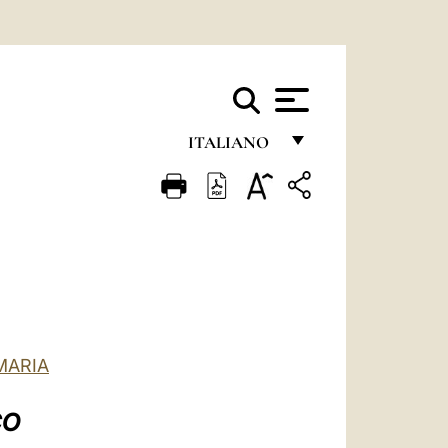
ITALIANO
FRANÇAIS
ENGLISH
ITALIANO
PORTUGUÊS
ESPAÑOL
MARIA
DEUTSCH
POLSKI
CO