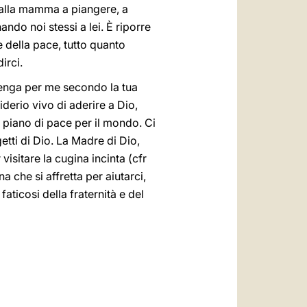
dalla mamma a piangere, a
do noi stessi a lei. È riporre
e della pace, tutto quanto
irci.
vvenga per me secondo la tua
derio vivo di aderire a Dio,
o piano di pace per il mondo. Ci
tti di Dio. La Madre di Dio,
isitare la cugina incinta (cfr
 che si affretta per aiutarci,
aticosi della fraternità e del