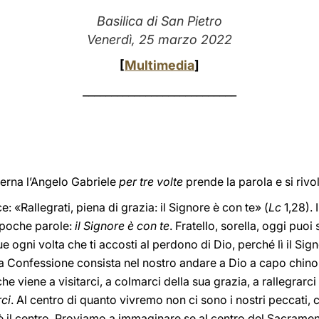
Basilica di San Pietro
Venerdì, 25 marzo 2022
[
Multimedia
]
___________________________
ierna l’Angelo Gabriele
per tre volte
prende la parola e si rivo
ce: «Rallegrati, piena di grazia: il Signore è con te» (
Lc
1,28). I
n poche parole:
il Signore è con te
. Fratello, sorella, oggi puoi
ue ogni volta che ti accosti al perdono di Dio, perché lì il Sign
 Confessione consista nel nostro andare a Dio a capo chino.
he viene a visitarci, a colmarci della sua grazia, a rallegrarci
rci
. Al centro di quanto vivremo non ci sono i nostri peccati,
è il centro. Proviamo a immaginare se al centro del Sacrament