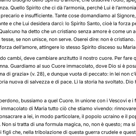
ferenza. Quello Spirito che ci dà l’armonia, perché Lui è l’arm
è precario e insufficiente. Tante cose domandiamo al Signor
nte e che Lui desidera darci: lo Spirito Santo, cioè la forza 
Qualcuno ha detto che un cristiano senza amore è come un 
 tesse, se non unisce, non serve. Oserei dire: non è cristiano
forza dell’amore, attingere lo stesso Spirito disceso su Maria
do cambi, deve cambiare anzitutto il nostro cuore. Per fare 
na. Guardiamo al suo Cuore immacolato, dove Dio si è posato
 di grazia» (v. 28), e dunque vuota di peccato: in lei non c’
toria nuova di salvezza e di pace. Lì la storia ha svoltato. Di
 perdono, bussiamo a quel Cuore. In unione con i Vescovi e i
immacolato di Maria tutto ciò che stiamo vivendo: rinnovare 
onsacrare a lei, in modo particolare, il popolo ucraino e il p
Non si tratta di una formula magica, no, non è questo; ma si tra
 figli che, nella tribolazione di questa guerra crudele e ques