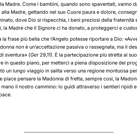
alla Madre. Come i bambini, quando sono spaventati, vanno 
alla Madre, gettando nel suo Cuore paura e dolore, consegnan
nato, dove Dio si rispecchia, i beni preziosi della fraternità 
, la Madre che il Signore ci ha donato, a proteggerci e custod
ta la frase più bella che l’Angelo potesse riportare a Dio: «A
adonna non è un’accettazione passiva o rassegnata, ma il desi
di sventura» (
Ger
29,11). È la partecipazione più stretta al su
 in questo piano, per metterci a piena disposizione dei proge
ntò un lungo viaggio in salita verso una regione montuosa per v
me piace pensare la Madonna di fretta, sempre così, la Madonna
ano il nostro cammino: lo guidi attraverso i sentieri ripidi e f
 pace.