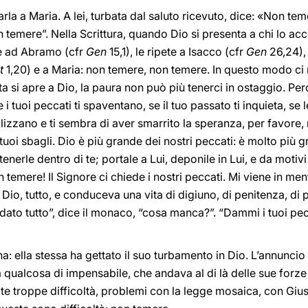
rla a Maria. A lei, turbata dal saluto ricevuto, dice: «Non teme
 temere”. Nella Scrittura, quando Dio si presenta a chi lo a
ce ad Abramo (cfr
Gen
15,1), le ripete a Isacco (cfr
Gen
26,24),
t
1,20) e a Maria: non temere, non temere. In questo modo c
ta si apre a Dio, la paura non può più tenerci in ostaggio. Perc
e i tuoi peccati ti spaventano, se il tuo passato ti inquieta, se 
lizzano e ti sembra di aver smarrito la speranza, per favore,
uoi sbagli. Dio è più grande dei nostri peccati: è molto più g
n tenerle dentro di te; portale a Lui, deponile in Lui, e da mot
 temere! Il Signore ci chiede i nostri peccati. Mi viene in me
Dio, tutto, e conduceva una vita di digiuno, di penitenza, di p
 dato tutto”, dice il monaco, “cosa manca?”. “Dammi i tuoi pecc
 ella stessa ha gettato il suo turbamento in Dio. L’annuncio 
 qualcosa di impensabile, che andava al di là delle sue forz
ate troppe difficoltà, problemi con la legge mosaica, con Gi