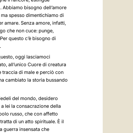
onia. Abbiamo bisogno dell’amore
e, ma spesso dimentichiamo di
per amare. Senza amore, infatti,
ago che non cuce: punge,
. Per questo c’è bisogno di
.
questo, oggi lasciamoci
, all’unico Cuore di creatura
è traccia di male e perciò con
o ha cambiato la storia bussando
 fedeli del mondo, desidero
a lei la consacrazione della
opolo russo, che con affetto
tta di un atto spirituale. È il
ta guerra insensata che