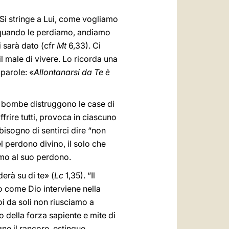
. Si stringe a Lui, come vogliamo
o quando le perdiamo, andiamo
i sarà dato (cfr
Mt
6,33). Ci
il male di vivere. Lo ricorda una
 parole: «
Allontanarsi da Te è
le bombe distruggono le case di
offrire tutti, provoca in ciascuno
sogno di sentirci dire “non
l perdono divino, il solo che
iamo al suo perdono.
erà su di te» (
Lc
1,35). “Il
co come Dio interviene nella
oi da soli non riusciamo a
 della forza sapiente e mite di
ne il rancore, estingue