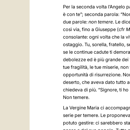
Per la seconda volta l’Angelo pa
è con te”; seconda parola: “Non
due parole:
non temere
. Le di
così via, fino a Giuseppe (cfr
M
consolante: ogni volta che la vi
ostaggio. Tu, sorella, fratello, s
se le continue cadute ti demora
debolezze ed è più grande dei t
tue fragilità, le tue miserie, no
opportunità di risurrezione. Non
deserto, che aveva dato tutto a 
chiedeva di più. “Signore, ti ho
Non temere.
La Vergine Maria ci accompagna:
serie per temere. Le proponeva
potuto gestire: ci sarebbero st