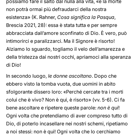
possiamo fare il salto dal nulla alla vita, «e la morte
non potrà ormai più defraudarci della nostra
esistenza» (K. Rahner,
Cosa significa la Pasqua
,
Brescia 2021, 28): essa è stata tutta e per sempre
abbracciata dall’amore sconfinato di Dio. È vero, può
intimorirci e paralizzarci. Ma il Signore è risorto!
Alziamo lo sguardo, togliamo il velo dell’amarezza e
della tristezza dai nostri occhi, apriamoci alla speranza
di Dio!
In secondo luogo,
le donne ascoltano
. Dopo che
ebbero visto la tomba vuota, due uomini in abito
sfolgorante dissero loro: «Perché cercate tra i morti
colui che è vivo? Non è qui, è risorto» (vv. 5-6). Ci fa
bene ascoltare e ripetere queste parole:
non è qui
!
Ogni volta che pretendiamo di aver compreso tutto di
Dio, di poterlo incasellare nei nostri schemi, ripetiamo
a noi stessi: non è qui! Ogni volta che lo cerchiamo