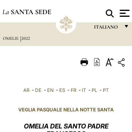
La
SANTA SEDE
ITALIANO
OMELIE
2022
FRANÇAIS
ENGLISH
ITALIANO
PORTUGUÊS
ESPAÑOL
AR
-
DE
-
EN
-
ES
-
FR
-
IT
-
PL
-
PT
DEUTSCH
POLSKI
VEGLIA PASQUALE NELLA NOTTE SANTA
العربيّة
OMELIA DEL SANTO PADRE
中文