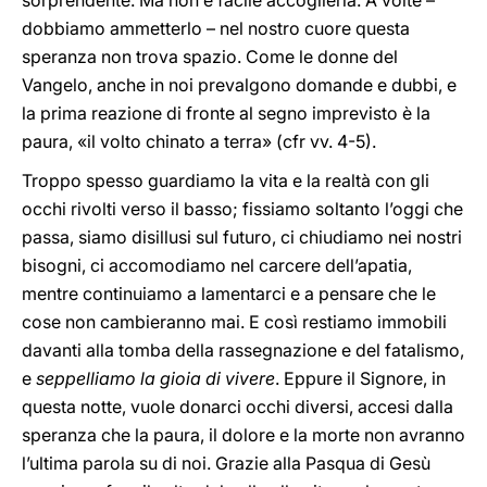
sorprendente. Ma non è facile accoglierla. A volte –
dobbiamo ammetterlo – nel nostro cuore questa
speranza non trova spazio. Come le donne del
Vangelo, anche in noi prevalgono domande e dubbi, e
la prima reazione di fronte al segno imprevisto è la
paura, «il volto chinato a terra» (cfr vv. 4-5).
Troppo spesso guardiamo la vita e la realtà con gli
occhi rivolti verso il basso; fissiamo soltanto l’oggi che
passa, siamo disillusi sul futuro, ci chiudiamo nei nostri
bisogni, ci accomodiamo nel carcere dell’apatia,
mentre continuiamo a lamentarci e a pensare che le
cose non cambieranno mai. E così restiamo immobili
davanti alla tomba della rassegnazione e del fatalismo,
e
seppelliamo la gioia di vivere
. Eppure il Signore, in
questa notte, vuole donarci occhi diversi, accesi dalla
speranza che la paura, il dolore e la morte non avranno
l’ultima parola su di noi. Grazie alla Pasqua di Gesù