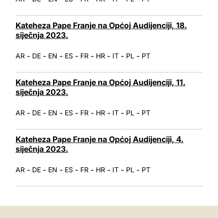
Kateheza Pape Franje na Općoj Audijenciji, 18.
siječnja 2023.
-
-
-
-
-
-
-
-
AR
DE
EN
ES
FR
HR
IT
PL
PT
Kateheza Pape Franje na Općoj Audijenciji, 11.
siječnja 2023.
-
-
-
-
-
-
-
-
AR
DE
EN
ES
FR
HR
IT
PL
PT
Kateheza Pape Franje na Općoj Audijenciji, 4.
siječnja 2023.
-
-
-
-
-
-
-
-
AR
DE
EN
ES
FR
HR
IT
PL
PT