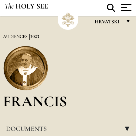
The
HOLY SEE
HRVATSKI
FRANÇAIS
AUDIENCES
2023
ENGLISH
ITALIANO
PORTUGUÊS
ESPAÑOL
DEUTSCH
FRANCIS
POLSKI
العربيّة
DOCUMENTS
中文
▸