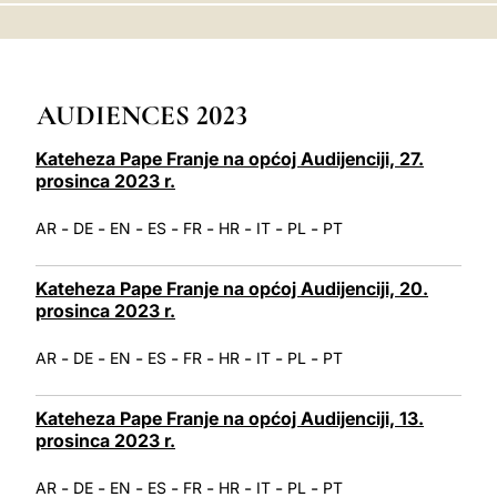
LATINE
AUDIENCES 2023
Kateheza Pape Franje na općoj Audijenciji, 27.
prosinca 2023 r.
-
-
-
-
-
-
-
-
AR
DE
EN
ES
FR
HR
IT
PL
PT
Kateheza Pape Franje na općoj Audijenciji, 20.
prosinca 2023 r.
-
-
-
-
-
-
-
-
AR
DE
EN
ES
FR
HR
IT
PL
PT
Kateheza Pape Franje na općoj Audijenciji, 13.
prosinca 2023 r.
-
-
-
-
-
-
-
-
AR
DE
EN
ES
FR
HR
IT
PL
PT