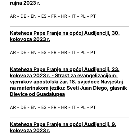
rujna 2023 r.
-
-
-
-
-
-
-
-
AR
DE
EN
ES
FR
HR
IT
PL
PT
Kateheza Pape Franje na općoj Audijenciji, 30.
kolovoza 2023 r.
-
-
-
-
-
-
-
-
AR
DE
EN
ES
FR
HR
IT
PL
PT
Kateheza Pape Franje na općoj Audijenciji, 23.
kolovoza 2023 r. - Strast za evangelizacijom:
vjernikov apostolski žar. 18. svjedoci: Navještaj
na materinskom jeziku: Sveti Juan Diego, glasnik
Djevice od Guadalupea
-
-
-
-
-
-
-
-
AR
DE
EN
ES
FR
HR
IT
PL
PT
Kateheza Pape Franje na općoj Audijenciji, 9.
kolovoza 2023 r.